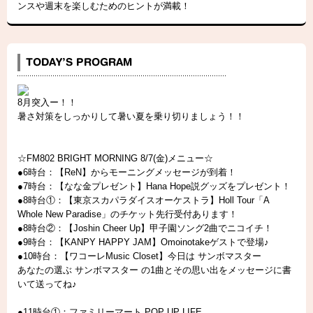
ンスや週末を楽しむためのヒントが満載！
8月突入ー！！
暑さ対策をしっかりして暑い夏を乗り切りましょう！！
☆FM802 BRIGHT MORNING 8/7(金)メニュー☆
●6時台：【ReN】からモーニングメッセージが到着！
●7時台：【なな金プレゼント】Hana Hope説グッズをプレゼント！
●8時台①：【東京スカパラダイスオーケストラ】Holl Tour「A
Whole New Paradise」のチケット先行受付あります！
●8時台②：【Joshin Cheer Up】甲子園ソング2曲でニコイチ！
●9時台：【KANPY HAPPY JAM】Omoinotakeゲストで登場♪
●10時台：【ワコーレMusic Closet】今日は サンボマスター
あなたの選ぶ サンボマスター の1曲とその思い出をメッセージに書
いて送ってね♪
●11時台①：ファミリーマート POP UP LIFE