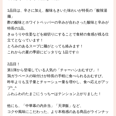
1品目は、辛さに加え、酸味もきいた味わいが特長の「酸辣湯
麺」
酢の酸味とホワイトペッパーの辛みが合わさった酸味と辛みが
特長の1品。
きゅうりや生姜などを細切りにすることで食材の食感が残る仕
立てとなっています！
とろみのあるスープに麺がとっても絡みます！
これからの夏の季節にピッタリな 1品です☆
2品目！
第1弾から登場している人気の「チャーハンおむすび」！
鶏ガラベースの味付けが特長の手軽に食べられるおむすび。
昨年よりも玉子量とチャーシュー量を増やし、食べ応えがアッ
プ^_^
ふわふわのたまごにうっちーはテンション上がりました！
他にも、「中華幕の内弁当」「天津飯」など、
コクや風味にこだわった、より本格感のある商品がラインナッ