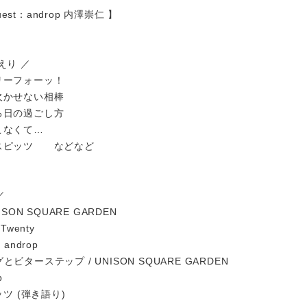
Guest：androp 内澤崇仁 】
えり ／
リーフォーッ！
欠かせない相棒
る日の過ごし方
こなくて…
：スピッツ などなど
／
ISON SQUARE GARDEN
Twenty
/ androp
ビターステップ / UNISON SQUARE GARDEN
p
ッツ (弾き語り)