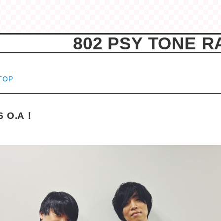
802 PSY TONE R
TOP
16 O.A！