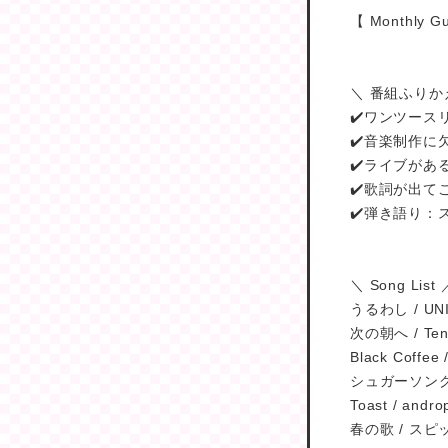
【 Monthly 
＼ 番組ふりか
✔️ワンツース
✔️音楽制作に
✔️ライブがあ
✔️歌詞が出て
✔️弾き語り
＼ Song List 
うるわし / UN
次の朝へ / Ten
Black Coffee 
シュガーソングと
Toast / andro
春の歌 / スピ