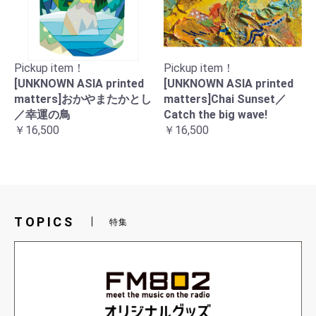
Pickup item！
Pickup item！
[UNKNOWN ASIA printed
[UNKNOWN ASIA printed
matters]おかやまたかとし
matters]Chai Sunset／
／幸運の鳥
Catch the big wave!
￥16,500
￥16,500
TOPICS
特集