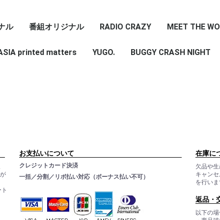
ジナル
番組オリジナル
RADIO CRAZY
MEET THE WO
IA printed matters
_
RADIO∞INFINITY
ROCK ON
BUGGY CRASH
YUGO.
BUGGY CRASH NIGHT
NIGHT
お支払いについて
在庫に
クレジットカード決済
ま
欠品や生
ルが
キャンセ
一括／分割／リボ払い対応（ボーナス払い不可）
を行いま
ート
。
返品・
以下の場