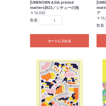
[UNKNOWN ASIA printed
[UNK
matters]823／シチューの池
mat
￥16,500
ア
￥16,
数量
数量
カートに入れる