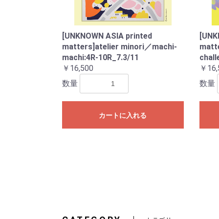
[UNKNOWN ASIA printed
[UNK
matters]atelier minori／machi-
mat
machi:4R-10R_7.3/11
chall
￥16,500
￥16,
数量
数量
カートに入れる