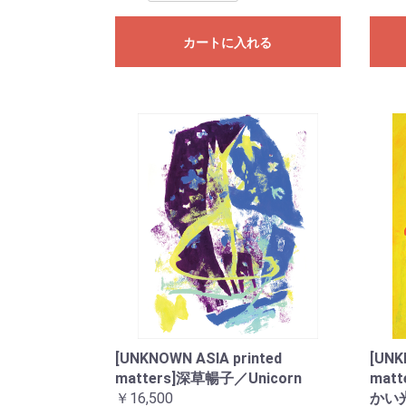
カートに入れる
[UNKNOWN ASIA printed
[UNK
matters]深草暢子／Unicorn
mat
￥16,500
かい