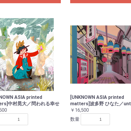
NOWN ASIA printed
[UNKNOWN ASIA printed
ters]中村晃大／問われる幸せ
matters]波多野 ひなた／unti
500
￥16,500
数量