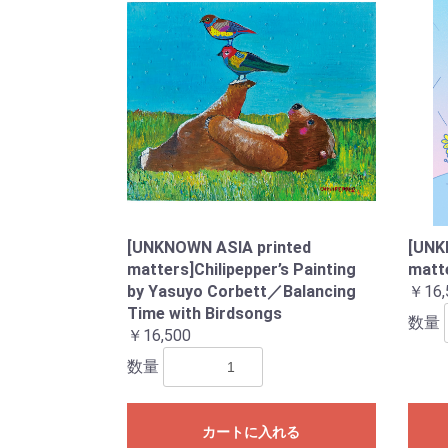
[UNKNOWN ASIA printed
[UNK
matters]Chilipepper’s Painting
mat
by Yasuyo Corbett／Balancing
￥16,
Time with Birdsongs
数量
￥16,500
数量
カートに入れる