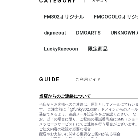
CATEGORY
カテゴリ
FM802オリジナル
FMCOCOLOオリ
digmeout
DMOARTS
UNKNOWN AS
HOP ART
アートグッズ
digmeout CATS
LuckyRaccoon
限定商品
GUIDE
ご利用ガイド
当店からのご連絡について
当店からお客様へのご連絡は、原則としてメールにて行い
す。 ご注文前に「@funky802.com」ドメインからのメー
受信できるよう、迷惑メール設定等をご確認ください。 な
お、以下の場合に限り、ご登録の電話番号宛にSMS（ショ
メッセージサービス）にてご連絡を行う場合がございます
ご注文内容の確認が必要な場合
配送やお支払いに関する重要なご案内がある場合