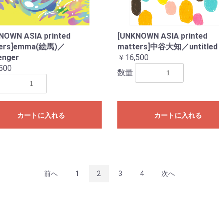
NOWN ASIA printed
[UNKNOWN ASIA printed
ters]emma(絵馬)／
matters]中谷大知／untitle
enger
￥16,500
500
数量
カートに入れる
カートに入れる
前へ
1
2
3
4
次へ