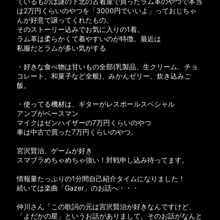
ているものは謎の下北の古着屋で買ったラム革のやつで本当
は2万円くらいのやつを「3000円でいいよ」っておじちゃ
んが好意で譲ってくれたもの。
そのストーリー込みでお気に入りの1着。
ラム革は柔らかくて着やすいのが特徴。最近は
私服だとラムが多い気がする
・好きな食べ物は甘いもの全部(乳製品、生クリーム、チョ
コレート、和菓子など全般)、みかんゼリー、炊き込みご
飯。
・使ってる機材は、ギターがレスポールスペシャル
アンプがベースマン
マイクはゼンハイザーの7万円くらいのやつ
車は中古で買った7万円くらいのやつ。
宮沢賢治、ゲームが好き
スマブラめちゃめちゃ強い！対戦申し込み待ってます。
情報量たっぷりの1分間自己紹介タイムになりました！
続いては楽曲「Gazer」のお話へ・・・
仲川さん「この歌詞の元は宮沢賢治が好きなんですけど、
「よだかの星」というお話がありまして。そのお話がなんと