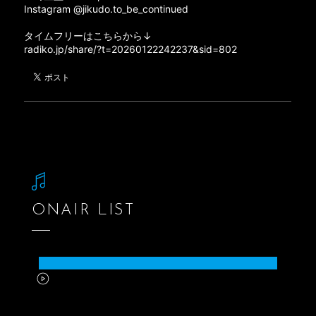
Instagram @jikudo.to_be_continued
タイムフリーはこちらから↓
radiko.jp/share/?t=20260122242237&sid=802
ONAIR LIST