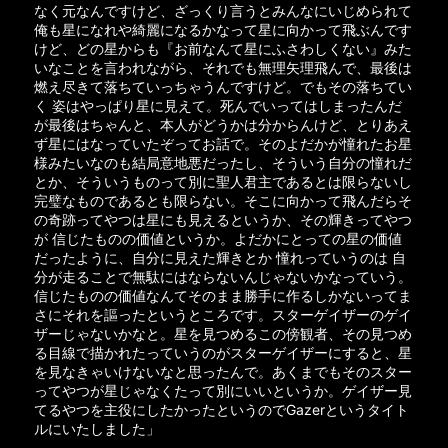
なく元なんですけど、ざっくり言うとみんなにいじめられて
俺も星になれや綺麗になるかなって星に向かって飛ぶんです
けど、どの星からも『お前なんて星にふさわしくない』みた
いなことを言われながら、それでも無理矢理飛んで、最後は
燃え尽きて落ちていっちゃうんですけど。でもその落ちてい
く 姿はやっぱり星に見えて。死んでいってはしまったんだ
が最後はちゃんと、本人がどうかは分からんけど、とりあえ
ず星にはなっていたぞってお話で。そのよだかが憧れたお星
様みたいなのも結局意地悪だったし、そういう自分の憧れだ
とか、そういうものって別に聖人君主であるとは限らないし
完璧なものであるとも限らない。そこに向かって飛んだらそ
の奇跡ってやつは星にも見えるというか、その輝きってやつ
が 信じたものの価値というか。よだかにとっての星の価値
だったように、自分に見えた輝きとか 憧れっていうのは 自
分が走ることで無駄にはならないんじゃないかなっていう。
信じたものの価値なんてそのまま勝手に作るしかないってま
さにそれを謳ったというところです。スターゲイザーのゲイ
ザーじゃないかなと。星を見つめるこの傍観者、その見つめ
る目線で描かれたっていうのがスターゲイザーにすると、星
を見なきゃいけないなと思ったんで。あくまでもそのスター
ってやつが星じゃなくたって別にいいというか。ゲイザー見
てるやつを主役にしたかったというのでGazerというタイト
ルにいたしました」