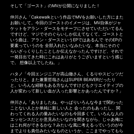
そして「ゴースト」のMVが公開になりました！
仲川さん「Cakewalkという作品でMVをお願いした方にまた
お願いして。今回のゴーストのイメージは、MV自体がジャ
ケットをアラン・ダースをモチーフにさせていただいてるん
ですけど、マジでそのぐらいしか伝えてなくて。ゴーストと
いう曲は、アラン・ダースというEPではあるんで そのEPの
要素っていうのを 全部入れたいなみたいな、本当にそのぐ
らいざっくりしたことしか伝えなかったんですけど、それで
一発目出てきた時にこれはありがとうございますという感じ
で。 想像以上でしたね。」
ハタノ「今回エンジニアが高山徹さん、くるりやスピッツだ
ったりと。また兼重哲哉さんはSUPER BEAVERだったり
と。いろんな経験もある方なんですけどもクリエイティブの
人が変わって新しい血が入った影響とかあったんですか？」
仲川さん「ありましたね。やっぱりいろんな今まで関わった
ことない人とか単純に新しい人と 会ったのもあったし、関
わってくれる人の量みたいなのも今回多くて。いろんな人の
エッセンスだとか意見みたいなのを聞きながら、じゃあ俺に
はこれ何ができるかな？みたいな風に考えるっていうのが今
までよりも責任みたいなものというか、ここまでやってもら