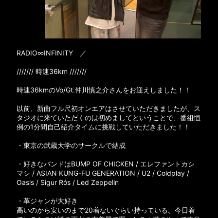
RADIO∞INFINITY ／
/////// 時速36km ///////
時速36kmのVo/Gt.仲川慎之介さんをお迎えしました！！
以前、新曲フル尺初オンエアはさせていただきましたが、ス
タジオに来ていただくのは初めましてということで、番組恒
例の1分間自己紹介タイムに挑戦していただきました！！
・東京の武蔵大学のサークルで結成
・好きなバンドはBUMP OF CHICKEN / エレファントカシ
マシ / ASIAN KUNG-FU GENERATION / U2 / Coldplay /
Oasis / Sigur Rós / Led Zeppelin
・革ジャンが大好き
高いのから安いのまで20着ないぐらい持っている。今日着