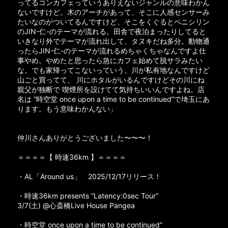
ってるコンカフェっていうありえないジャンルの意味わかん
ないですけど。木のアーチがあって、そこに人感センサーみ
たいなのがついてるんですけど、そこをくぐるとペニシリン
のJIN-仁-のテーマが流れる。田舎で夜泊まったりしてると
いきなり外でテーマが流れ出して、タヌキだね多分。動物通
ったらJIN-仁-のテーマが流れるめちゃくちゃなんですよ仕
事やめ。やめたと思ったら急にカフェ始めて脱サラみたい
な。でも家帰ってこないっていう。川が私有地なんですけど
山ごと買ってて、 川にホタルがいるんですけどその川にね
親父が独断で 喫煙所を設けてて気持ちいいんですよね。店
名は “時空堂 once upon a time to be continued”で埼玉にあ
ります。もう意味わかんない」
仲川さんありがとうございました〜〜〜！
＝＝＝＝【 時速36km 】＝＝＝＝
・AL「Around us」 2025/12/17リリース！
・時速36km presents “Latency:0sec Tour”
3/7(土) @心斎橋Live House Pangea
・時空堂 once upon a time to be continued”