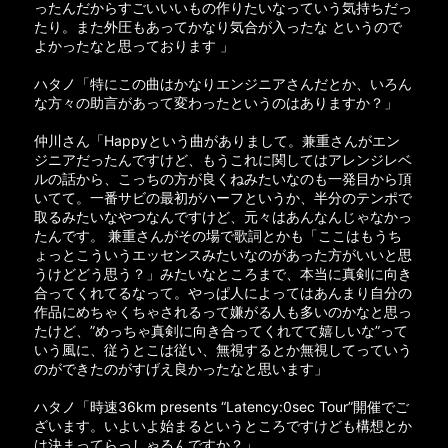
ったんだからすごいいいもの作りたいなっていう気持ちだっ
たり。また外圧もあってかなり気合が入ったな というので
よかったなと思っております 」
ハタノ「特にこの曲はかなりエンジニアさんだとか、いろん
な方々の助言があって変わったというのはありますか？」
仲川さん「Happyという曲がありまして。兼重さんがエン
ジニアだったんですけど、もうこれに関してはアレンジレベ
ルの話から、こっちの方が良くねみたいなのも一発目から頂
いてて。一番サビの最初がハーフというか、半分のテンポで
取るみたいなやつなんですけど、元々はあんなんじゃなかっ
たんです。 兼重さんがその場で歌詞とかも「ここはもうち
ょっとこういうエッセンスみたいなのがあった方がいいと思
うけどどう思う？」みたいなところまで、本当に真剣に向き
合ってくれてるなって。やっぱ人によってはあんまり自分の
作品にめちゃくちゃされるって嫌がる人も多いのかなと思っ
たけど、”めっちゃ真剣に向き合ってくれてて嬉しいな”って
いう風に、従うとこは従い、無視するとか無視してっていう
のができたのがすげえ良かったなと思います」
ハタノ「時速36km presents “Latency:0sec Tour”開催でご
ざいます。いよいよ始まるというところですけども構想とか
は決まってらっしゃるんですか？」