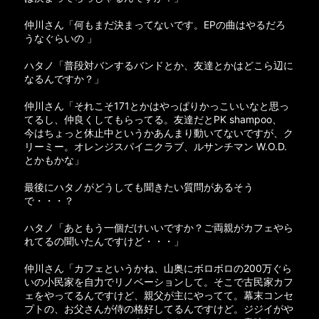
仲川さん「何もまだ決まってないです。EPの曲はやるだろ
うなぐらいの 」
ハタノ「普段対バンするバンドとか、友達とかはどこら辺に
なるんですか？」
仲川さん「それこそ171とかはやっぱりかっこいいなと思っ
てるし、仲良くしてもらってる。友達だとPK shampoo、
今はちょっと休止中というかあんまり動いてないですが、ク
リーミー。オレンジスパイニクラブ、ルサンチマン W.O.D.
とかもかな」
最後にハタノがどうしても聞きたい質問があるそう
で・・・？
ハタノ「あともう一個だけいいですか？ご両親がカフェやら
れてるの聞いたんですけど・・・」
仲川さん「カフェというかね、山奥にボロボロの200万ぐら
いの小民家を自力でリノベーションして。そこで古民家カフ
ェをやってるんですけど、親父が主にやってて。幕末コンセ
プトの、お父さんが侍の格好してるんですけど。ジジイがや