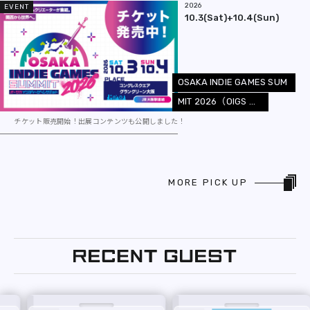
2026
EVENT
10.3(Sat)+10.4(Sun)
O
S
A
K
A
I
N
D
I
E
G
A
M
E
S
S
U
M
M
I
T
2
0
2
6
（
O
I
G
S
.
.
.
チケット販売開始！出展コンテンツも公開しました！
MORE PICK UP