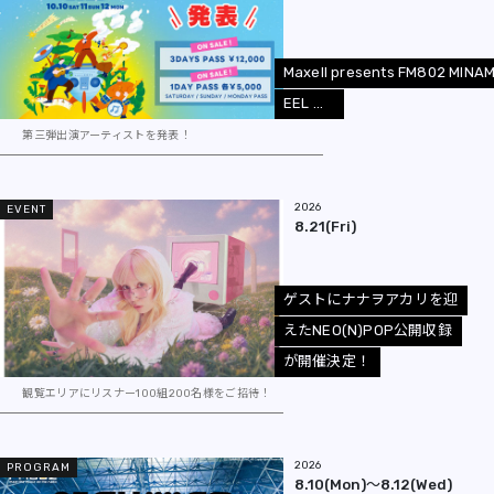
M
a
x
e
l
l
p
r
e
s
e
n
t
s
F
M
8
0
2
M
I
N
A
E
E
L
.
.
.
第三弾出演アーティストを発表！
2026
EVENT
8.21(Fri)
ゲ
ス
ト
に
ナ
ナ
ヲ
ア
カ
リ
を
迎
え
た
N
E
O
(
N
)
P
O
P
公
開
収
録
が
開
催
決
定
！
観覧エリアにリスナー100組200名様をご招待！
2026
PROGRAM
8.10(Mon)～8.12(Wed)