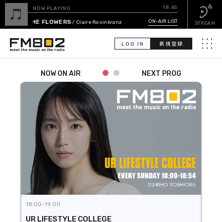
18:45
NOW PLAYING
FLOWERS
ON-AIR LIST
/ Claire Rosinkranz
STREAM
LOG IN
新規登録
メニュ
NOW ON AIR
NEXT PROG
検
索
PICK UP
GUEST CALENDAR
ON-AIR LIST
EVENT CALENDAR
TIMETABLE
18:00-19:00
19:0
UR LIFESTYLE COLLEGE
NEO