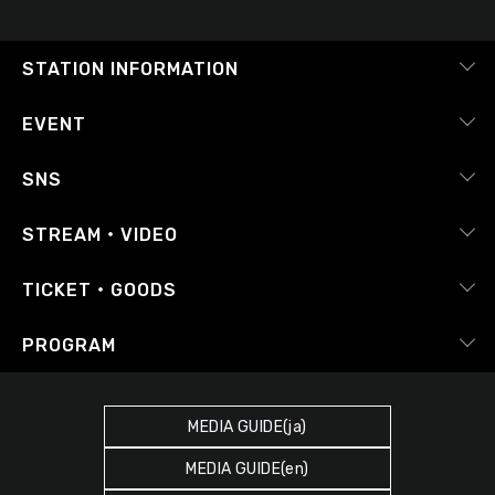
STATION INFORMATION
会社概要
EVENT
採用情報
ピックアップ
SNS
番組放送基準
イベントカレンダー
RADIPASS
STREAM・VIDEO
番組審議会
レポート
X（旧Twitter）
radiko.jp
Japan FM League
TICKET・GOODS
Facebook
YouTube Channel
プライバシーポリシー
RADIPASS TICKET
PROGRAM
Instagram
FM COCOLO
サイトポリシー
RADIPASS STORE
タイムテーブル
SDGsへの取り組み
RADIPASS GOLD
MEDIA GUIDE(ja)
DJ
緊急地震速報の対応
MEDIA GUIDE(en)
ゲストカレンダー
災害情報共有パートナーシップ