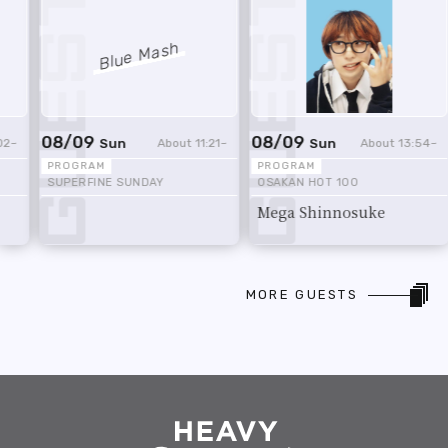
08/09
08/09
11:21
13:54
16:20
Sun
Sun
OSAKAN HOT 100
Chillin’ Sunday
Mega Shinnosuke
上原ひろみ
MORE GUESTS