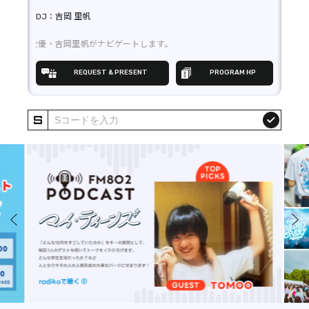
REPORT
吉岡 里帆
PODCAST
たくなる、ポップな情報が飛び出す2時間！ 音楽・フード・ファッション・アー
がナビゲートします。
HEAVY ROTATION
REQUEST & PRESENT
PROGRAM HP
DJ
submit
FAQ
prev
next
ONLINESHOP