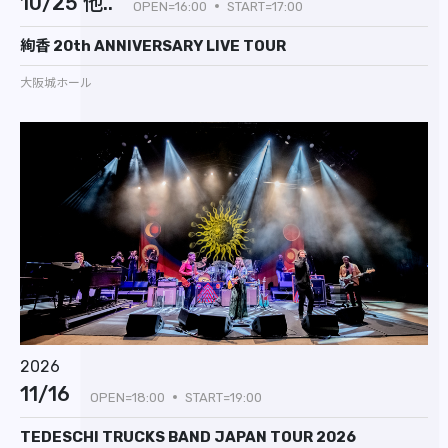
10/25 他..
OPEN=16:00
START=17:00
絢香 20th ANNIVERSARY LIVE TOUR
大阪城ホール
2026
11/16
OPEN=18:00
START=19:00
TEDESCHI TRUCKS BAND JAPAN TOUR 2026