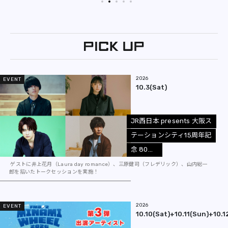
2026
EVENT
10.3(Sat)
J
R
西
日
本
p
r
e
s
e
n
t
s
大
阪
ス
テ
ー
シ
ョ
ン
シ
テ
ィ
1
5
周
年
記
念
8
0
.
.
.
ゲストに井上花月（Laura day romance）、三原健司（フレデリック）、山内総一
郎を招いたトークセッションを実施！
2026
EVENT
10.10(Sat)+10.11(Sun)+10.12