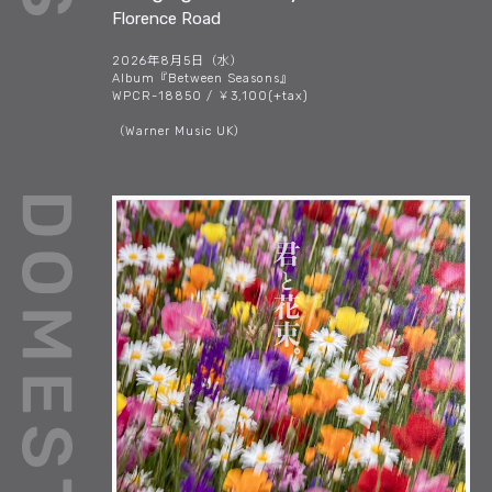
Florence Road
2026年8月5日（水）
Album『Between Seasons』
WPCR-18850 / ￥3,100(+tax)
（Warner Music UK）