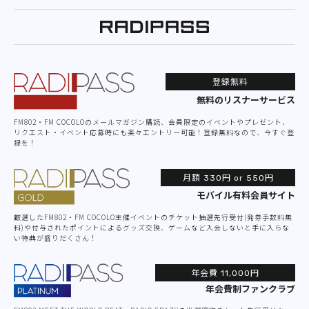
登録無料
無料のリスナーサービス
FM802・FM COCOLOのメールマガジン購読、会員限定のイベントやプレゼント、
リクエスト・イベント応募時にも楽々エントリー可能！登録無料なので、今すぐ登
録を！
月額 330円
or 550円
モバイル有料会員サイト
厳選したFM802・FM COCOLO主催イベントのチケット抽選先行受付(発券手数料無
料)や付与されたポイントによるグッズ交換、ゲームなど入会しないと手に入らな
い特典が盛りだくさん！
年会費
11,000円
年会費制ファンクラブ