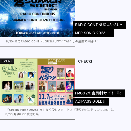
R
A
D
I
O
C
O
N
T
I
N
U
O
U
S
-
S
U
M
M
E
R
S
O
N
I
C
2
0
2
6
.
.
.
8/10-12のRADIO CONTINUOUSはサマソニ尽くしの選曲でお届け！
CHECK!
EVENT
F
M
8
0
2
の
会
員
制
サ
イ
ト
『
R
A
D
I
P
A
S
S
G
O
L
D
』
「Chillin’Vibes 2026」まもなく受付スタート♪「語りのバンドマン 2026」は
8/10(月)10:00受付開始！