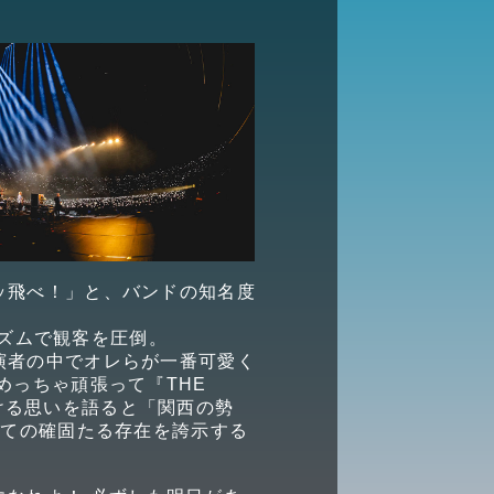
ッ飛べ！」と、バンドの知名度
のリズムで観客を圧倒。
演者の中でオレらが一番可愛く
めっちゃ頑張って『THE
懸ける思いを語ると「関西の勢
しての確固たる存在を誇示する