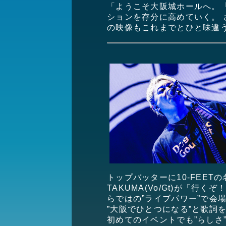
「ようこそ大阪城ホールへ。『M
ションを存分に高めていく。 
の映像もこれまでとひと味違
トップバッターに10-FEE
TAKUMA(Vo/Gt)が「行
らではの”ライブパワー”で会
”大阪でひとつになる”と歌
初めてのイベントでも”らしさ