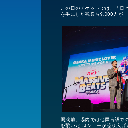
この日のチケットでは、「日
を手にした観客ら9,000人
開演前、場内では他国言語での
を繋いだDJショーが繰り広げ