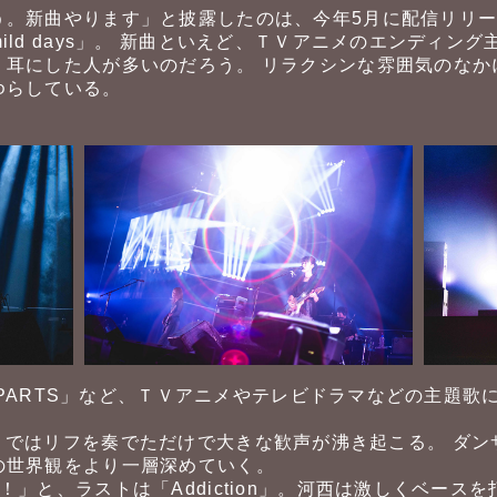
う。新曲やります」と披露したのは、今年5月に配信リリ
ild days」。 新曲といえど、ＴＶアニメのエンディン
く耳にした人が多いのだろう。 リラクシンな雰囲気のなか
ゆらしている。
OOPARTS」など、ＴＶアニメやテレビドラマなどの主題
words」ではリフを奏でただけで大きな歓声が沸き起こる。 
の世界観をより一層深めていく。
！」と、ラストは「Addiction」。河西は激しくベース