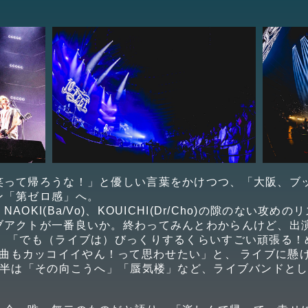
笑って帰ろうな！」と優しい言葉をかけつつ、「大阪、ブ
ン「第ゼロ感」へ。
OKI(Ba/Vo)、KOUICHI(Dr/Cho)の隙のない攻め
ブアクトが一番良いか。終わってみんとわからんけど、出
 「でも（ライブは）びっくりするくらいすごい頑張る！
』以外の曲もカッコイイやん！って思わせたい」と、 ライブに
後半は「その向こうへ」「蜃気楼」など、ライブバンドと