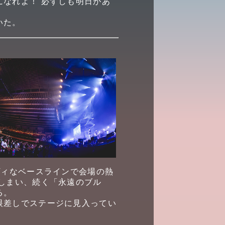
なれよ！ 必ずしも明日があ
いた。
ルーヴィなベースラインで会場の熱
しまい、続く「永遠のブル
る。
眼差しでステージに見入ってい