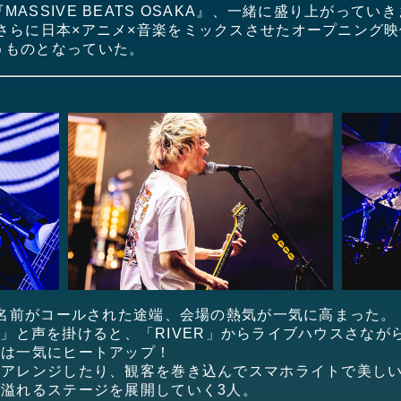
ASSIVE BEATS OSAKA』、一緒に盛り上がって
さらに日本×アニメ×音楽をミックスさせたオープニング
うものとなっていた。
Tの名前がコールされた途端、会場の熱気が一気に高まった。
くぞ！」と声を掛けると、「RIVER」からライブハウスさなが
場は一気にヒートアップ！
詞をアレンジしたり、観客を巻き込んでスマホライトで美し
”溢れるステージを展開していく3人。