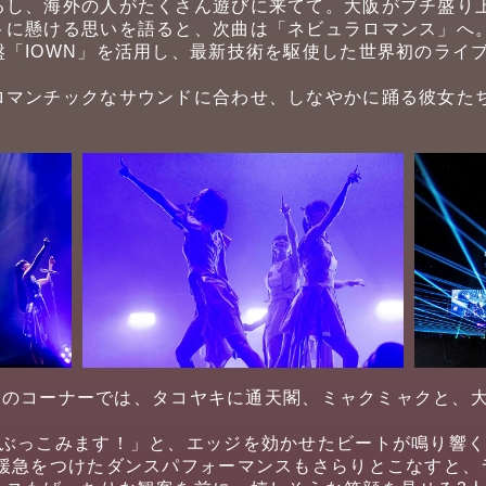
るし、海外の人がたくさん遊びに来てて。大阪がブチ盛り
に懸ける思いを語ると、次曲は「ネビュラロマンス」へ。
盤「IOWN」を活用し、最新技術を駆使した世界初のライ
ロマンチックなサウンドに合わせ、しなやかに踊る彼女た
A.」のコーナーでは、タコヤキに通天閣、ミャクミャクと、
魂ぶっこみます！」と、エッジを効かせたビートが鳴り響
緩急をつけたダンスパフォーマンスもさらりとこなすと、