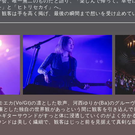
一会、唯一無二のものだと語り、「楽しんで帰って。幸せに
を」と「ヒトリセカイ」へ。
、観客は手を高く掲げ、最後の瞬間まで想いを受け止めて
塚モエカ(Vo/Gt)の凛とした歌声、河西ゆりか(Ba)のグ
清廉とした独自の世界観があっという間に観客を引き込んで
いギターサウンドがすっと体に浸透していくのがよく分か
ウンドは美しく繊細で、観客はじっと前を見据えて真剣な