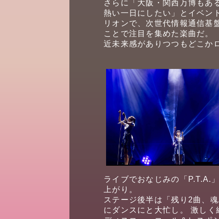
さらに「大阪・関西万博もあ
熱い一日にしたい」とイベント
リオンで、次世代情報通信基
ことで注目を集めた楽曲だ。
近未来感がありつつもどこか
ライブでおなじみの「P.T.
上がり。
ステージ後半は「残り2曲、
にダンスにと大忙し。 激しく