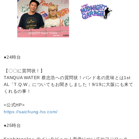
●24時台
【〇〇に質問状！】
TANQUA WATER 蔡忠浩への質問状！バンド名の意味とは1st
AL「T.Q.W」についてもお聞きしました！9/19に大阪にも来て
くれるの事！
<公式HP>
https://saichung-ho.com/
●25時台