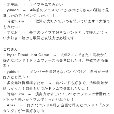
・水平線 → ライブを見てみたい！
・yubiori → 4年前のフェスでGt.かみのはらさんの遅刻で見
逃したのでリベンジしたい…！
・時速36km → 歌詞が大好きでいつも聞いています！大阪で
もみたい！
・すなお → 去年のライブで好きなバンドとして呼んだくら
い大好き！泣ける歌詞と表現力は必聴です！
こなさん
・Ivy to Fraudulent Game → 去年2マンできた！高校から
好きなバンド！ドラムフレーズも参考にしたり、尊敬できる先
輩！
・yubiori → メンバー全員好きなバンドだけど、自分が一番
好きだと思う！
・多次元制御機構よだか → 前バンドも好きで、活動開始が
嬉しかった！自分もいつかドラムで参加したい…！
・時速36km → 演奏力がすごい！いつかのフェスの音漏れで
ビビッと来たからフルでしっかりみたい！
・Apes → 好きなバンドを呼ぶ企画で呼んだバンド！「ムス
タング」が一番好きな曲！