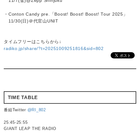
11/7(金)@Zepp Shinjuku
・Conton Candy pre.「Boost! Boost! Boost! Tour 2025」
11/30(日)＠代官山UNIT
タイムフリーはこちらから↓
radiko.jp/share/?t=20251009251816&sid=802
TIME TABLE
番組Twitter
@RI_802
25:45-25:55
GIANT LEAP THE RADIO