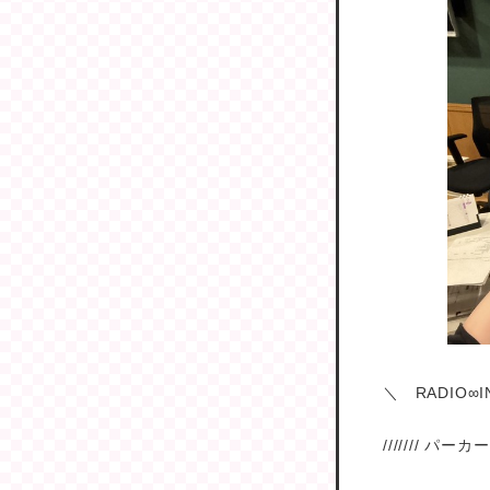
＼ RADIO∞I
/////// パーカーズ