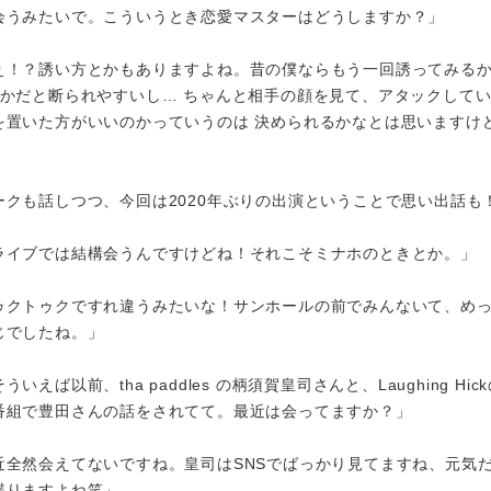
会うみたいで。こういうとき恋愛マスターはどうしますか？」
ぇ！？誘い方とかもありますよね。昔の僕ならもう一回誘ってみる
とかだと断られやすいし… ちゃんと相手の顔を見て、アタックして
を置いた方がいいのかっていうのは 決められるかなとは思いますけ
ークも話しつつ、今回は2020年ぶりの出演ということで思い出話も
ライブでは結構会うんですけどね！それこそミナホのときとか。」
ゥクトゥクですれ違うみたいな！サンホールの前でみんないて、め
じでしたね。」
いえば以前、tha paddles の柄須賀皇司さんと、Laughing Hic
番組で豊田さんの話をされてて。最近は会ってますか？」
近全然会えてないですね。皇司はSNSでばっかり見てますね、元気
喋りますよね笑」