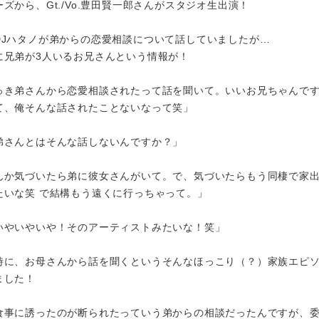
ズから、Gt./Vo.豊田賢一郎さんがスタジオ生出演！
DJハタノが弟からの恋愛相談について話していましたが…
に兄弟が3人いるお兄さんという情報が！
っき弟さんから恋愛相談されたって話を聞いて。いいお兄ちゃんで
て、俺そんな話されたことないなって笑」
弟さんとはそんな話しないんですか？」
んか気づいたら弟に彼女さんがいて。で、気づいたらもう同棲で家
たいな笑 で結構もう遠くに行っちゃって。」
いやいやいや！そのアーティストみたいな！笑」
時に、お母さんから話を聞くというそんなほっこり（？）家族エピ
ました！
食事に誘ったのが断られたっていう弟からの相談だったんですが、