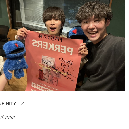
NFINITY ／
 ///////