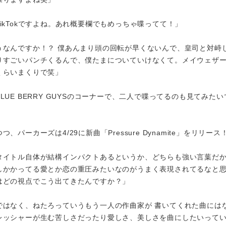
ikTokですよね。あれ概要欄でもめっちゃ喋ってて！」
うなんですか！？ 僕あんまり頭の回転が早くないんで、皇司と対峙
りすごいパンチくるんで、僕たまについていけなくて。メイウェザ
くらいまくりで笑」
LUE BERRY GUYSのコーナーで、二人で喋ってるのも見てみたい
、パーカーズは4/29に新曲「Pressure Dynamite」をリリース
タイトル自体が結構インパクトあるというか、どちらも強い言葉だ
しかかってる愛とか恋の重圧みたいなのがうまく表現されてるなと
はどの視点でこう出てきたんですか？」
ではなく、ねたろっていうもう一人の作曲家が 書いてくれた曲には
レッシャーが生む苦しさだったり愛しさ、美しさを曲にしたいって