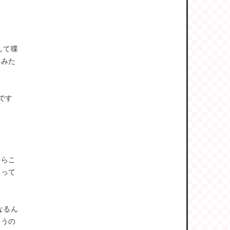
して喋
ーみた
です
！
からこ
思って
なるん
いうの