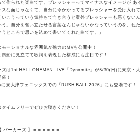
って作られた楽曲です。プレッシャーってマイナスなイメージが あ
ナスな面じゃなくて、自分に今かかってるプレッシャーを受け入れ
ていこうっていう気持ちで向き合うと案外プレッシャーも悪くない
いう。自分を奮い立たせる言葉なんじゃないかなっていうのを、ね
いうところで思いを込めて書いてくれた曲です。」
エモーショナルな雰囲気が魅力のMVも公開中！
を風船に見立てて歌詞を表現した構成にも注目です！
1st HALL ONEMAN LIVE「Dynamite」が5/30(日)に東京・
開催！
日)に泉大津フェニックスでの「RUSH BALL 2026」にも登場です！
はタイムフリーでぜひお聴きください！
 パーカーズ 】＝＝＝＝＝＝