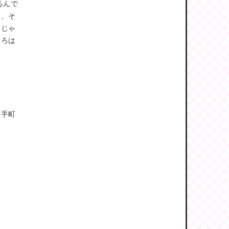
るんで
て、そ
んじゃ
たろは
大手町