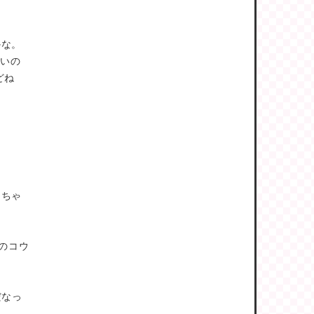
かな。
いいの
どね
！
っちゃ
kのコウ
だなっ