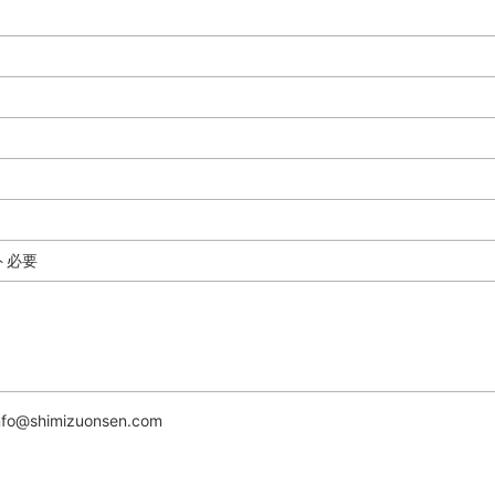
ト必要
fo@shimizuonsen.com