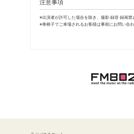
注意事項
※出演者が許可した場合を除き、撮影‧録⾳‧録画禁
※⾞椅⼦でご来場されるお客様は事前にお問い合