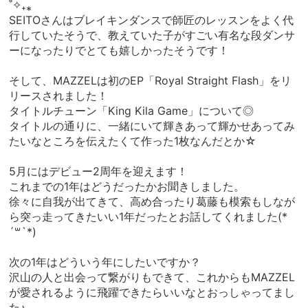
˚✧₊⁎
SEITOさんはブレイキンダンスで師匠のレッスンをよく代
行していたそうで、教えていた子がすごい有名な段ダンサ
ーになったりでとても嬉しかったそうです！
そして、MAZZELは初のEP「Royal Straight Flash」をリ
リースされました！
タイトルチューン「King Kila Game」について◎
タイトルの通りに、一緒にいて輝きあって輝かせあってみ
たいなところを伝えたくて作った1枚なんだとか☆
5月にはデビュー2周年を迎えます！
これまでの1年はどうだったかお聞きしました。
徐々に自我が出てきて、高め合ったり葛藤も模索もしなが
ら突っ走ってきたいい1年だったとお話してくれました(*
´꒳`*)
次の1年はどういう年にしたいですか？
沢山の人と出会って繋がりもできて、これからもMAZZEL
が愛されるように飛躍できたらいいなとおっしゃってまし
た♪