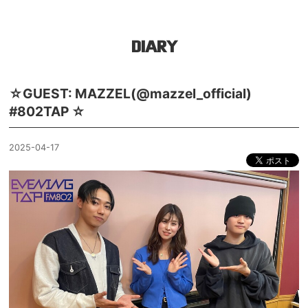
DIARY
☆GUEST: MAZZEL(@mazzel_official)
#802TAP ☆
2025-04-17