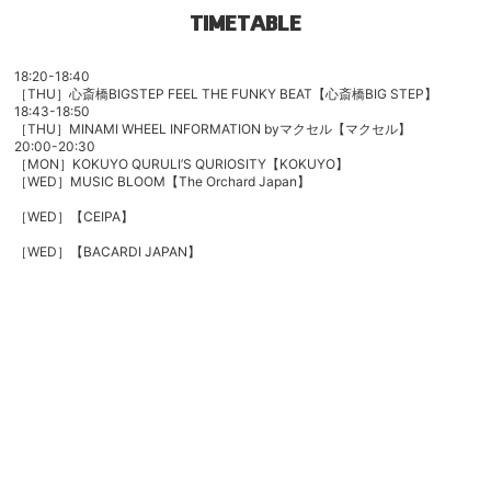
TIMETABLE
18:20-18:40
［THU］心斎橋BIGSTEP FEEL THE FUNKY BEAT【心斎橋BIG STEP】
18:43-18:50
［THU］MINAMI WHEEL INFORMATION byマクセル【マクセル】
20:00-20:30
［MON］
KOKUYO QURULI’S QURIOSITY
【KOKUYO】
［WED］MUSIC BLOOM
【The Orchard Japan】
［WED］【CEIPA】
［WED］
【BACARDI JAPAN】