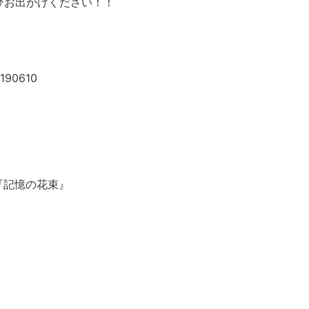
ひお出かけください！！
8190610
）
ent『記憶の花束』