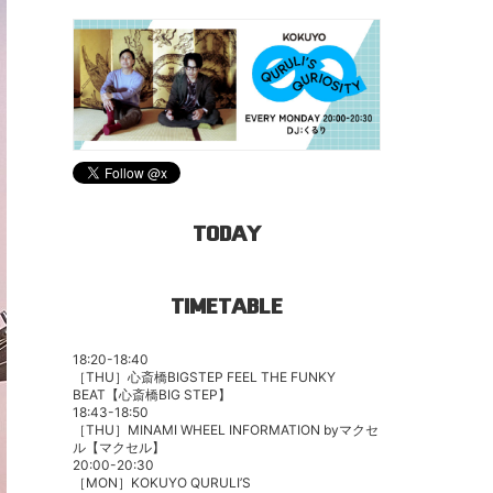
TODAY
TIMETABLE
18:20-18:40
［THU］心斎橋BIGSTEP FEEL THE FUNKY
BEAT【心斎橋BIG STEP】
18:43-18:50
［THU］MINAMI WHEEL INFORMATION byマクセ
ル【マクセル】
20:00-20:30
［MON］
KOKUYO QURULI’S