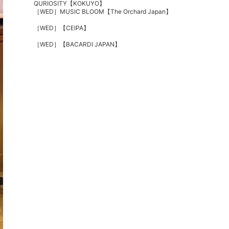
QURIOSITY
【KOKUYO】
［WED］MUSIC BLOOM
【The Orchard Japan】
［WED］【CEIPA】
［WED］
【BACARDI JAPAN】