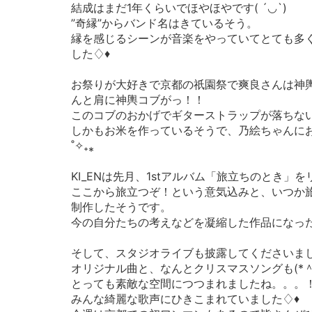
結成はまだ1年くらいでほやほやです( ´◡`)
”奇縁”からバンド名はきているそう。
縁を感じるシーンが音楽をやっていてとても多
した♢♦︎
お祭りが大好きで京都の祇園祭で爽良さんは神
んと肩に神輿コブがっ！！
このコブのおかげでギターストラップが落ちな
しかもお米を作っているそうで、乃絵ちゃんに
˚✧₊⁎
KI_ENは先月、1stアルバム「旅立ちのとき」
ここから旅立つぞ！という意気込みと、いつか
制作したそうです。
今の自分たちの考えなどを凝縮した作品になっ
そして、スタジオライブも披露してくださいま
オリジナル曲と、なんとクリスマスソングも(*＾
とっても素敵な空間につつまれましたね。。。
みんな綺麗な歌声にひきこまれていました♢♦︎