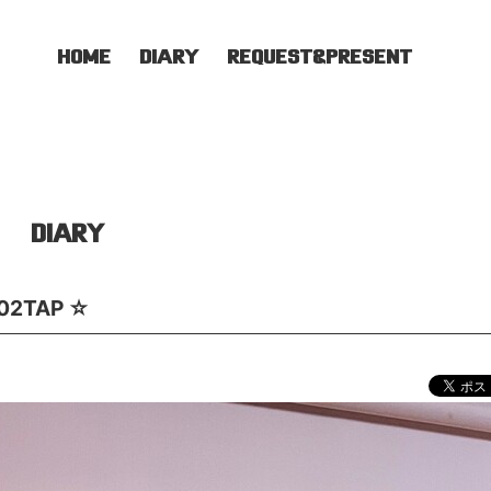
HOME
DIARY
REQUEST&PRESENT
DIARY
802TAP ☆