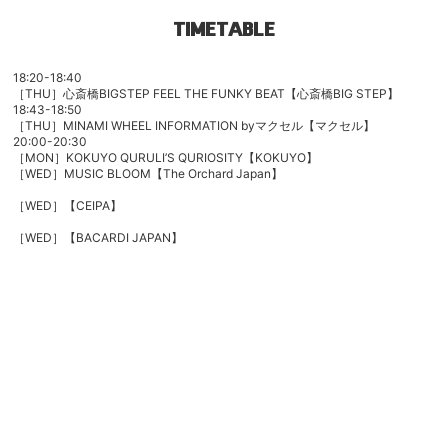
TIMETABLE
18:20-18:40
［THU］心斎橋BIGSTEP FEEL THE FUNKY BEAT【心斎橋BIG STEP】
18:43-18:50
［THU］MINAMI WHEEL INFORMATION byマクセル【マクセル】
20:00-20:30
［MON］
KOKUYO QURULI’S QURIOSITY
【KOKUYO】
［WED］MUSIC BLOOM
【The Orchard Japan】
［WED］【CEIPA】
［WED］
【BACARDI JAPAN】