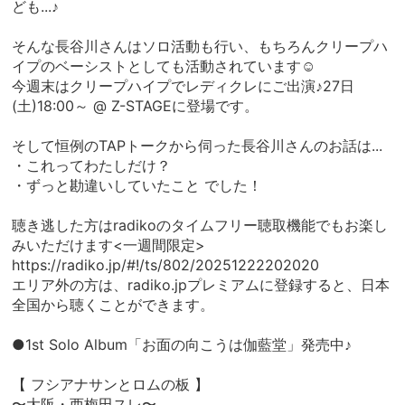
ども...♪
そんな長谷川さんはソロ活動も行い、もちろんクリープハ
イプのベーシストとしても活動されています☺︎
今週末はクリープハイプでレディクレにご出演♪27日
(土)18:00～ @ Z-STAGEに登場です。
そして恒例のTAPトークから伺った長谷川さんのお話は...
・これってわたしだけ？
・ずっと勘違いしていたこと でした！
聴き逃した方はradikoのタイムフリー聴取機能でもお楽し
みいただけます<一週間限定>
https://radiko.jp/#!/ts/802/20251222202020
エリア外の方は、radiko.jpプレミアムに登録すると、日本
全国から聴くことができます。
●1st Solo Album「お面の向こうは伽藍堂」発売中♪
【 フシアナサンとロムの板 】
〜大阪・西梅田スレ〜