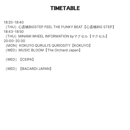
TIMETABLE
18:20-18:40
［THU］心斎橋BIGSTEP FEEL THE FUNKY BEAT【心斎橋BIG STEP】
18:43-18:50
［THU］MINAMI WHEEL INFORMATION byマクセル【マクセル】
20:00-20:30
［MON］
KOKUYO QURULI’S QURIOSITY
【KOKUYO】
［WED］MUSIC BLOOM
【The Orchard Japan】
［WED］【CEIPA】
［WED］
【BACARDI JAPAN】