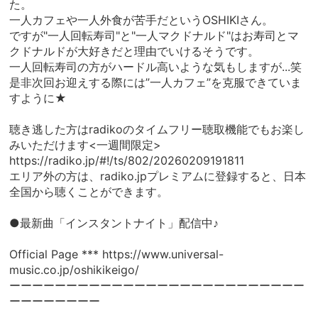
た。
一人カフェや一人外食が苦手だというOSHIKIさん。
ですが"一人回転寿司"と"一人マクドナルド"はお寿司とマ
クドナルドが大好きだと理由でいけるそうです。
一人回転寿司の方がハードル高いような気もしますが...笑
是非次回お迎えする際には”一人カフェ”を克服できていま
すように★
聴き逃した方はradikoのタイムフリー聴取機能でもお楽し
みいただけます<一週間限定>
https://radiko.jp/#!/ts/802/20260209191811
エリア外の方は、radiko.jpプレミアムに登録すると、日本
全国から聴くことができます。
●最新曲「インスタントナイト」配信中♪
Official Page ***
https://www.universal-
music.co.jp/oshikikeigo/
ーーーーーーーーーーーーーーーーーーーーーーーーーー
ーーーーーーーー