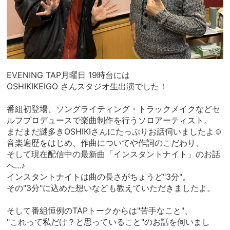
EVENING TAP月曜日 19時台には
OSHIKIKEIGO さんスタジオ生出演でした！
番組初登場、ソングライティング・トラックメイクなどセ
ルフプロデュースで楽曲制作を行うソロアーティスト。
まだまだ謎多きOSHIKIさんにたっぷりお話伺いましたよ☺︎
音楽遍歴をはじめ、作曲についてや作詞のこだわり、
そして現在配信中の最新曲「インスタントナイト」のお話
へ...♪
インスタントナイトは曲の長さがちょうど"3分"。
その"3分"に込めた想いなども教えていただきましたよ。
そして番組恒例のTAPトークからは"苦手なこと"、
"これって私だけ？と思っていること"のお話を伺いまし