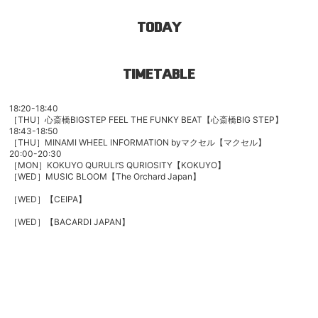
TODAY
TIMETABLE
18:20-18:40
［THU］心斎橋BIGSTEP FEEL THE FUNKY BEAT【心斎橋BIG STEP】
18:43-18:50
［THU］MINAMI WHEEL INFORMATION byマクセル【マクセル】
20:00-20:30
［MON］
KOKUYO QURULI’S QURIOSITY
【KOKUYO】
［WED］MUSIC BLOOM
【The Orchard Japan】
［WED］【CEIPA】
［WED］
【BACARDI JAPAN】