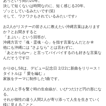
あっという間の20年。
決して短くないは時間なのに、短く感じる20年。
ゾッとしているみたいです(笑)
そして、ワクワクもされているみたいです♪
お2人がリスナーの皆さんに教えたい沖縄言葉はあります
か？とお聞きすると
「まぶい」という回答が。
沖縄方言で「魂・霊魂・心」を指す言葉なんだとか☆
他にも沖縄には "さよなら" とは言わずに、
「あとからね〜」と言ってバイバイするのも好きな言葉な
んだそうです☑︎
かりゆし58は、デビュー記念日 2/22に新曲をリリース！
タイトルは『 愛を編む 』
家族をテーマに制作した1曲です。
人が人と手を繋ぐ時の生命線が、いびつだけど円の形にな
る。
それが個性の違う人間2人が寄り添って人生を生きていく
様に見えることと、