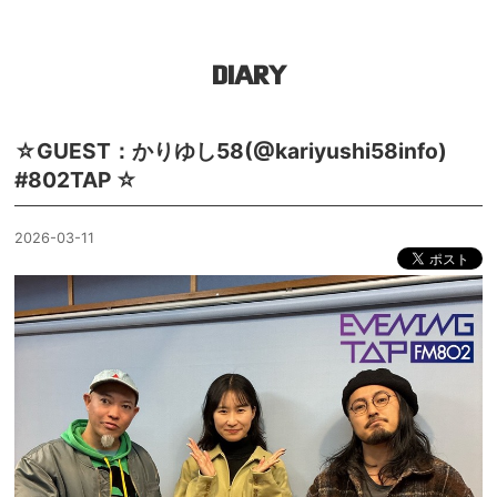
DIARY
☆GUEST：かりゆし58(@kariyushi58info)
#802TAP ☆
2026-03-11