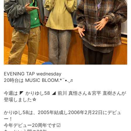
EVENING TAP wednesday
20時台は MUSIC BLOOM.*¨•.¸♬
今週は ◤ かりゆし58 ◢ 前川 真悟さん＆宮平 直樹さんが
登場しました☆
かりゆし58は、2005年結成し2006年2月22日にデビュ
ー！
今年デビュー20周年です☑︎