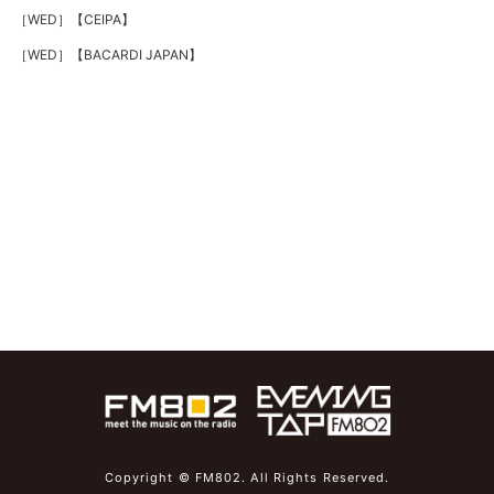
［WED］【CEIPA】
［WED］
【BACARDI JAPAN】
Copyright © FM802. All Rights Reserved.