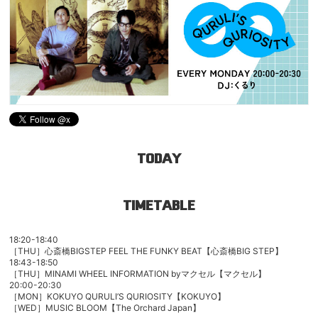
TODAY
TIMETABLE
18:20-18:40
［THU］心斎橋BIGSTEP FEEL THE FUNKY BEAT【心斎橋BIG STEP】
18:43-18:50
［THU］MINAMI WHEEL INFORMATION byマクセル【マクセル】
20:00-20:30
［MON］
KOKUYO QURULI’S QURIOSITY
【KOKUYO】
［WED］MUSIC BLOOM
【The Orchard Japan】