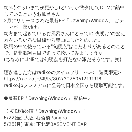
朝5時ぐらいまで夜更かし(というか徹夜)してDTMに熱中
しているというお風呂さん。
2月にリリースされた最新EP「Dawning/Window」 はテ
ーマが「夜明け」。
朝方まで起きているお風呂さんにとっての"夜明け"の捉え
方をいろいろな目線から楽曲にしたとのこと。
歌詞の中で使っている"句読点"はこだわりがあるとのこと
で、是非歌詞も目で追って聴いてみましょう☺︎
(ちなみにLINEでは句読点を打たない派だそうです。笑)
聴き逃した方はradikoのタイムフリーへ♪<一週間限定>
https://radiko.jp/#!/ts/802/20260512191916
radiko.jpプレミアムに登録で日本全国から聴取可能です。
●最新EP「Dawning/Window」 配信中♪
【 初単独公演「Dawning/Window」 】
5/22(金) 大阪: 心斎橋Pangea
5/25(月) 東京: 下北沢BASEMENT BAR