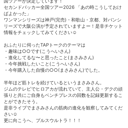
国ツアーが決定しています！
セカンドバッカー全国ツアー2026 「あの時こうしておけ
ばよかった」
ワンマンシリーズは神戸(完売)・和歌山・京都、対バンシ
リーズで大阪公演が予定されていますよー！是非チケット
情報をチェックしてみてください☺︎
おふたりに伺ったTAPトークのテーマは
・趣味は○○です(こうへいさん)
・進化してるな〜と思ったこと(まさみさん)
・今年挑戦したいこと(こうへいさん)
・今年購入した自慢の○○(まさみさん)でした。
半年ほど筋トレを続けているというまさみさん。
ジムのテレビでヒロアカが流れていて、主人公・デクの頑
張りと共にご自身もベンチプレスの回数を記録更新するこ
とができたそう。
是非ライブでまさみさんの筋肉の進化を観察してみてくだ
さい☺︎
更に向こうへ、プルスウルトラ！！！