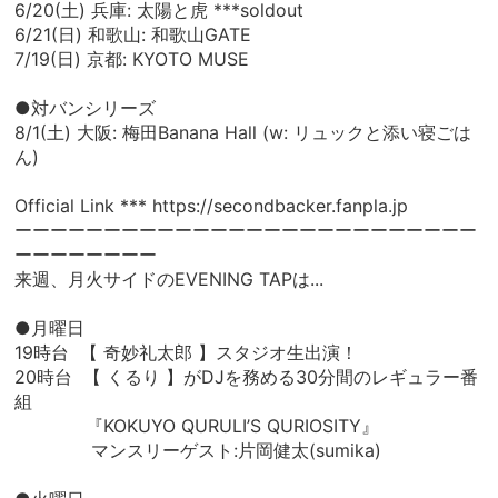
6/20(土) 兵庫: 太陽と虎 ***soldout
6/21(日) 和歌山: 和歌山GATE
7/19(日) 京都: KYOTO MUSE
●対バンシリーズ
8/1(土) 大阪: 梅田Banana Hall (w: リュックと添い寝ごは
ん)
Official Link ***
https://secondbacker.fanpla.jp
ーーーーーーーーーーーーーーーーーーーーーーーーーー
ーーーーーーーー
来週、月火サイドのEVENING TAPは...
●月曜日
19時台 【 奇妙礼太郎 】スタジオ生出演！
20時台 【 くるり 】がDJを務める30分間のレギュラー番
組
『KOKUYO QURULI’S QURIOSITY』
マンスリーゲスト:片岡健太(sumika)