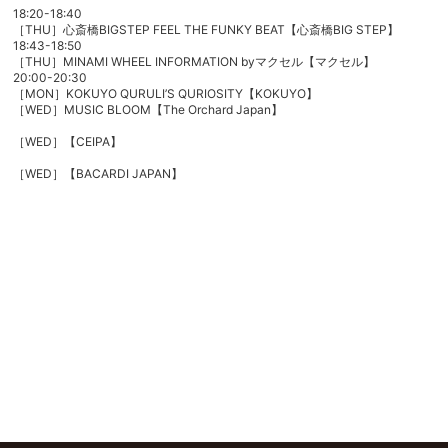
18:20-18:40
［THU］心斎橋BIGSTEP FEEL THE FUNKY BEAT【心斎橋BIG STEP】
18:43-18:50
［THU］MINAMI WHEEL INFORMATION byマクセル【マクセル】
20:00-20:30
［MON］
KOKUYO QURULI’S QURIOSITY
【KOKUYO】
［WED］MUSIC BLOOM
【The Orchard Japan】
［WED］【CEIPA】
［WED］
【BACARDI JAPAN】