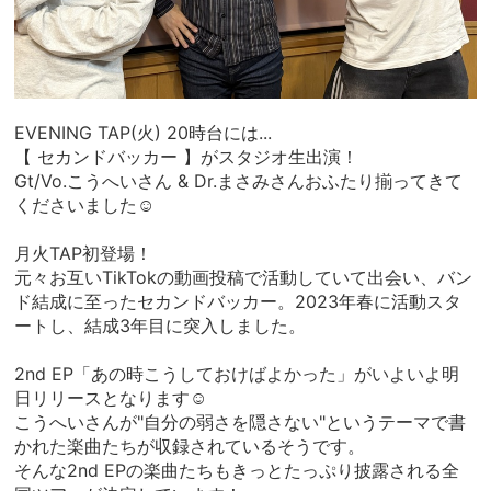
EVENING TAP(火) 20時台には...
【 セカンドバッカー 】がスタジオ生出演！
Gt/Vo.こうへいさん & Dr.まさみさんおふたり揃ってきて
くださいました☺︎
月火TAP初登場！
元々お互いTikTokの動画投稿で活動していて出会い、バン
ド結成に至ったセカンドバッカー。2023年春に活動スタ
ートし、結成3年目に突入しました。
2nd EP「あの時こうしておけばよかった」がいよいよ明
日リリースとなります☺︎
こうへいさんが"自分の弱さを隠さない"というテーマで書
かれた楽曲たちが収録されているそうです。
そんな2nd EPの楽曲たちもきっとたっぷり披露される全