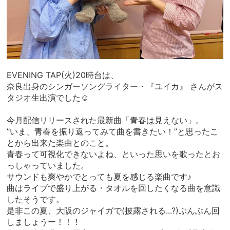
EVENING TAP(火)20時台は、
奈良出身のシンガーソングライター・『ユイカ』 さんがス
タジオ生出演でした☺︎
今月配信リリースされた最新曲「青春は見えない」。
”いま、青春を振り返ってみて曲を書きたい！”と思ったこ
とから出来た楽曲とのこと。
青春って可視化できないよね、といった思いを歌ったとお
っしゃっていました。
サウンドも爽やかでとっても夏を感じる楽曲です♪
曲はライブで盛り上がる・タオルを回したくなる曲を意識
したそうです。
是非この夏、大阪のジャイガで(披露される...?)ぶんぶん回
しましょうー！！！