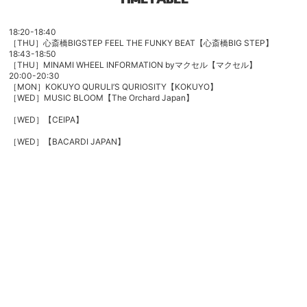
18:20-18:40
［THU］心斎橋BIGSTEP FEEL THE FUNKY BEAT【心斎橋BIG STEP】
18:43-18:50
［THU］MINAMI WHEEL INFORMATION byマクセル【マクセル】
20:00-20:30
［MON］
KOKUYO QURULI’S QURIOSITY
【KOKUYO】
［WED］MUSIC BLOOM
【The Orchard Japan】
［WED］【CEIPA】
［WED］
【BACARDI JAPAN】