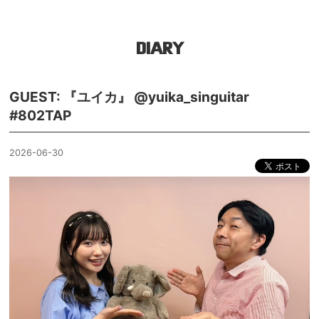
DIARY
GUEST: 『ユイカ』 @yuika_singuitar
#802TAP
2026-06-30