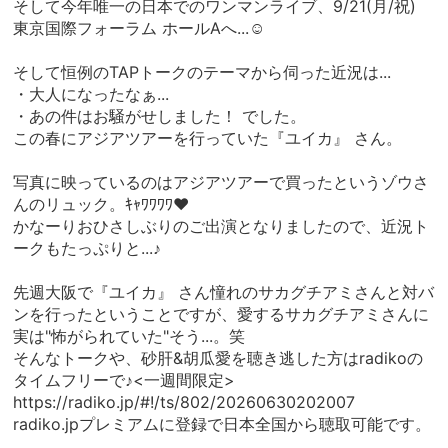
そして今年唯一の日本でのワンマンライブ、9/21(月/祝)
東京国際フォーラム ホールAへ...☺︎
そして恒例のTAPトークのテーマから伺った近況は...
・大人になったなぁ...
・あの件はお騒がせしました！ でした。
この春にアジアツアーを行っていた『ユイカ』 さん。
写真に映っているのはアジアツアーで買ったというゾウさ
んのリュック。ｷｬﾜﾜﾜﾜ❤︎
かなーりおひさしぶりのご出演となりましたので、近況ト
ークもたっぷりと...♪
先週大阪で『ユイカ』 さん憧れのサカグチアミさんと対バ
ンを行ったということですが、愛するサカグチアミさんに
実は"怖がられていた"そう...。笑
そんなトークや、砂肝&胡瓜愛を聴き逃した方はradikoの
タイムフリーで♪<一週間限定>
https://radiko.jp/#!/ts/802/20260630202007
radiko.jpプレミアムに登録で日本全国から聴取可能です。