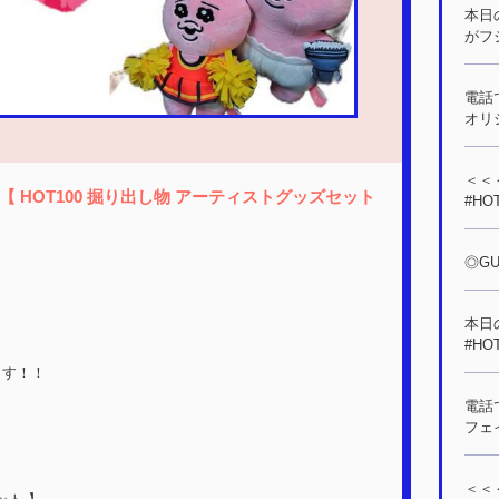
本日の
がフ
電話
オリ
＜＜＜
 HOT100 掘り出し物 アーティストグッズセット
#HO
◎GUE
本日の
#HO
ます！！
電話
フェ
＜＜＜