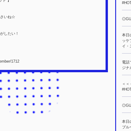
ット 】
#HO
さいね☆
◎GU
がしたい！
本日
ッケ
イ・
member/1712
電話で
ジナ
＜＜＜
#HO
◎GU
本日
ブル