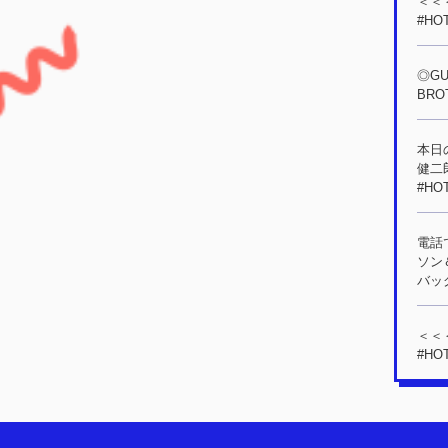
＜＜＜
#HO
◎GU
BROT
本日の
健二
#HO
電話
ソン
バッグ
＜＜＜
#HO