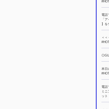
#HO
電話
「ア
】をゲ
＜＜＜
#HO
◎GU
本日
#HO
電話
ミニ
ット！