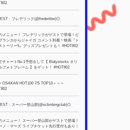
T802
EST：フレデリック(@frederitter)◎
のメニュー！ フレデリックがゲストで登場！ビ
ブランカからジャイガ コメント到着！映画『ト
ストーリー5』グッズプレゼントも！ #HOT802
チャートNo.1予想をして【 Bialystocks オリ
ルフォトフレーム 】をゲット！ #HOT802
OSAKAN HOT100 7/5 TOP10＞＞＞
T802
EST：スーパー登山部(@sclimbingclub)◎
のメニュー！ スーパー登山部がゲストで登場！
ーノ・マーズ ライブチケット先行受付もあり！