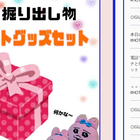
#HO
◎GUE
本日の
#HO
電話
ナと
ット！
＜＜＜
#HO
◎GUE
◎GU