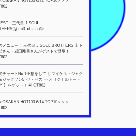
OSAKAN HOT100 6/21 TOP10＞＞＞
T802
EST：三代目 J SOUL
HERS(@jsb3_official)◎
メニュー！ 三代目 J SOUL BROTHERS 山下
郎さん・岩田剛典さんがゲストで登場！
T802
でチャートNo.1予想をして【 マイケル・ジャク
＆ジャクソン5 -ザ・ベスト- オリジナルトート
 】をゲット！ #HOT802
OSAKAN HOT100 6/14 TOP10＞＞＞
T802