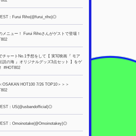
T802
ST：Furui Riho(@furui_riho)◎
メニュー！ Furui Rihoさんがゲストで登場！
T802
でチャートNo.1予想をして【 実写映画『 モア
伝説の海 』オリジナルグッズ3点セット 】をゲ
 #HOT802
OSAKAN HOT100 7/26 TOP10＞＞＞
T802
ST：US(@usbandofficial)◎
EST：Omoinotake(@Omoinotakey)◎