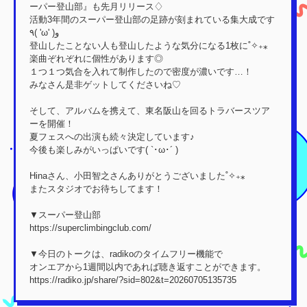
ーパー登山部』も先月リリース♢
活動3年間のスーパー登山部の足跡が刻まれている集大成です
٩( 'ω' )و
登山したことない人も登山したような気分になる1枚に˚✧₊⁎
楽曲ぞれぞれに個性があります◎
１つ１つ気合を入れて制作したので密度が濃いです…！
みなさん是非ゲットしてくださいね♡
そして、アルバムを携えて、東名阪山を回るトラバースツア
ーを開催！
夏フェスへの出演も続々決定しています♪
今後も楽しみがいっぱいです( `･ω･´ )
Hinaさん、小田智之さんありがとうございました˚✧₊⁎
またスタジオでお待ちしてます！
▼スーパー登山部
https://superclimbingclub.com/
▼今日のトークは、radikoのタイムフリー機能で
オンエアから1週間以内であれば聴き返すことができます。
https://radiko.jp/share/?sid=802&t=20260705135735