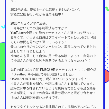
た！
2023年結成、愛知を中心に活動する5人組バンド。
実際に登山も行いながら音楽活動中！
2026年ちょうど半年経過。
・今年はいくつの山を制覇済みですか？
YouTubeの企画でも他のアーティストさん達と山を登ってい
るそうで、小田さん自身はプライベートでもひと月に3、4回
くらい隙間を見つけて登っているそう！
登山も曲作りのインスピレーション、源泉になっているとお
話ししてくれましたよ☆
Hinaさんも登山して自分の足で登る体験によって、自分の中
で小田さんが書く歌詞を理解できるようになったと( ˊᵕˋ )
先月の6月は1ヶ月間 FM802 HRアーティストとしてご紹介◎
「Breathe」を各番組で毎日お届けしました♪
OSAKAN HOT100でも、現在TOP10にランクイン中〜！
小田さんが楽曲を制作、作詞にHinaさんも参加しています。
誰かに背中を押されているような気持ちで自分から足を踏み
出す感覚を、今までの自分の経験や思い出と混ざり合わせて
Hinaさんは歌詞を書いたそうです。
セルフタイトルとなる14曲収録されている初のアルバム『ス