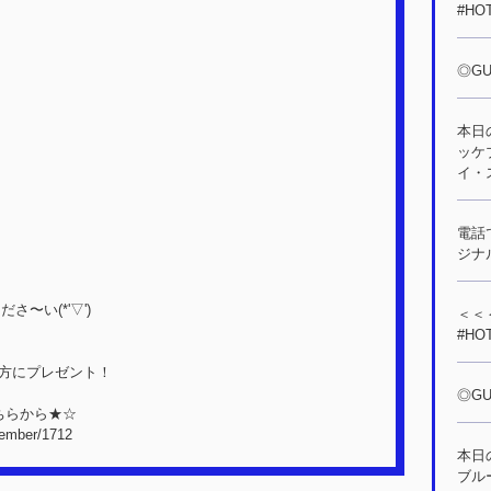
#HO
◎GU
本日
ッケ
イ・
電話で
ジナ
〜い(*'▽')
＜＜＜
#HO
の方にプレゼント！
◎GU
ちらから★☆
member/1712
本日
ブル