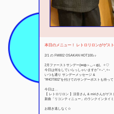
本日のメニュー！ レトロリロンがゲストで登
2/1 の FM802 OSAKAN HOT100♪♪
2月ファーストサンデー(⋈◍＞◡＜◍)。✧♡
今日は何をしていらっしゃいますか˚✧₊⁺˳✧༚
いつも通り サンデーメッセージ &
今日は…
【 レトロリロン 】涼音さん & miriさんがゲス
新曲「リコンティニュー」のランクインタイミ
お聴き逃しなく☆
＿＿＿＿