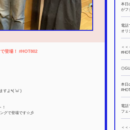
本日の
がフ
電話
オリ
＜＜＜
場！ #HOT802
#HO
◎GUE
本日の
#HO
“#HOT802”を付けてのサンデーポストも待ってますよ٩( 'ω' )
電話
ト！
フェ
ングで登場です☆彡
＜＜＜