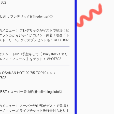
T802
EST：フレデリック(@frederitter)◎
のメニュー！ フレデリックがゲストで登場！ビ
ブランカからジャイガ コメント到着！映画『ト
ストーリー5』グッズプレゼントも！ #HOT802
チャートNo.1予想をして【 Bialystocks オリ
ルフォトフレーム 】をゲット！ #HOT802
OSAKAN HOT100 7/5 TOP10＞＞＞
T802
EST：スーパー登山部(@sclimbingclub)◎
のメニュー！ スーパー登山部がゲストで登場！
ーノ・マーズ ライブチケット先行受付もあり！