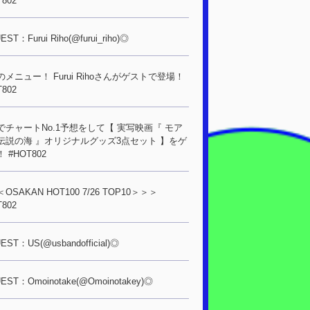
T802
ST：Furui Riho(@furui_riho)◎
メニュー！ Furui Rihoさんがゲストで登場！
T802
でチャートNo.1予想をして【 実写映画『 モア
伝説の海 』オリジナルグッズ3点セット 】をゲ
 #HOT802
OSAKAN HOT100 7/26 TOP10＞＞＞
T802
ST：US(@usbandofficial)◎
EST：Omoinotake(@Omoinotakey)◎