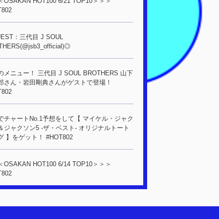
OSAKAN HOT100 6/21 TOP10＞＞＞
T802
EST：三代目 J SOUL
HERS(@jsb3_official)◎
メニュー！ 三代目 J SOUL BROTHERS 山下
郎さん・岩田剛典さんがゲストで登場！
T802
でチャートNo.1予想をして【 マイケル・ジャク
＆ジャクソン5 -ザ・ベスト- オリジナルトート
 】をゲット！ #HOT802
OSAKAN HOT100 6/14 TOP10＞＞＞
T802