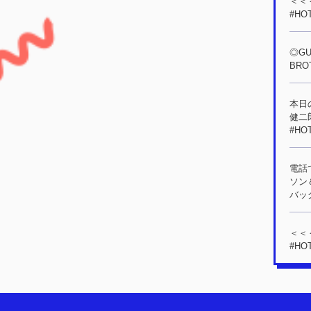
＜＜＜
#HO
◎GU
BROT
本日の
健二
#HO
電話
ソン
バッグ
＜＜＜
#HO