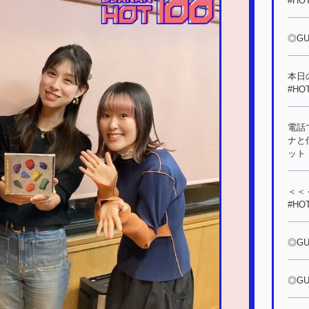
#HO
◎GUE
本日の
#HO
電話
ナと
ット！
＜＜＜
#HO
◎GUE
◎GU