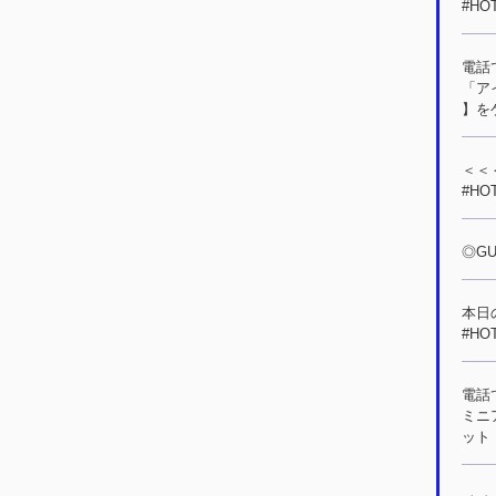
#HO
電話
「ア
】をゲ
＜＜＜
#HO
◎GU
本日
#HO
電話
ミニ
ット！