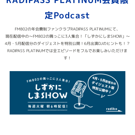
定Podcast
FM802の年会費制ファンクラブRADIPASS PLATINUMにて、
現在配信中の～FM802の隅っこに3人集合！「しずかにしまSHOW」～
4月・5月配信分のダイジェストを特別公開！6月出演DJのヒントも！？
RADIPASS PLATINUMでは全エピソードをフルでお楽しみいただけま
す！