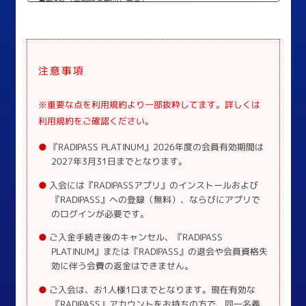
●第3条（本規約の範囲と変更）
【1】本規約は、当FCの会員に対するものです。
【2】入会手続きが完了し、当FCの会員サービスが開始された時点
から、本規約を守らなければなりません。
注意事項
【3】本規約は変更する場合があります。変更する場合は、当FCの
会員専用ページ（https://funky802.com/radipass/）にてお知ら
せします。
※重要な点を利用規約より一部抜粋してます。詳しくは
【4】本規約の変更は、当FCの会員専用ページに掲載された時点か
利用規約をご確認ください。
ら有効となります。定期的に確認して下さい。
『RADIPASS PLATINUM』2026年度の会員有効期間は
●第4条（通知と同意）
2027年3月31日までとなります。
入会には『RADIPASSアプリ』のインストールおよび
【1】当FCから会員へのお知らせは、RADIPASSアプリの通知、郵送
『RADIPASS』への登録（無料）、ならびにアプリで
物や電子メール、当FCの会員専用ページ等、当FCが最善と判断した
のログインが必要です。
方法で行ないます。
【2】当FCからのメール配信は、会員本人が登録・変更をしたメー
ご入金手続き後のキャンセル、『RADIPASS
ルアドレスに配信し、未登録・誤登録による不達及び登録者不都合
PLATINUM』または『RADIPASS』の退会や会員資格失
や加入されているプロバイダ（携帯電話会社を含む）都合によるメ
効に伴う会費の返金はできません。
ール不達について、当FCは一切の責を負いません。
ご入会は、お1人様1口までとなります。現在有効な
『RADIPASS』アカウントをお持ちの方で、同一名義
【第二章 会員】