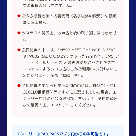
での重複入会はできません。
●第5条（会員）
ご入会手続き後の名義変更（名字以外の変更）や譲渡
はできません。
【1】本規約における「会員」とは、日本国内に居住する個人で、
『RADIPASS』の会員資格を有し、本規約を承諾の上、当FCに入会
システムの関係上、お申込み後の取り消しはできませ
を申し込み、年会費を納入し、当FCが入会を承認した個人をいいま
ん。
す。なお、当FCの判断により、入会が認められない場合があります
会員特典の中には、FM802 MEET THE WORLD BEAT
ので、ご了承下さい。
やFM802 RADIO CRAZYチケット先行予約等、SMS(シ
【2】会員は、下記の条件を全て満たすものとします。
ョートメールサービス)と音声通話契約がされたスマー
1.入会申し込みの際、申告する登録情報の全ての項目に関して、虚
トフォンによるお申し込みしかご利用いただけないも
偽の申告がないこと、また誤記・記入漏れがないこと
のがあります。予めご準備下さい。
2.日本国内に郵便で配達可能な所在地があること
3.法人ではなく、個人であること
会員特典のチケット先行受付の中には、FM802・FM
4.既に会員登録をしていないこと、または同一個人で重複登録をし
COCOLO番組受付等ですでに当選されていた場合、エ
ていないこと
ントリーが無効となる場合がございます。受付要綱を
5.FM802・FM COCOLOにおいて、規約違反の処分歴、あるいはそ
よく確認の上、エントリーしてください。
れに相当する履歴がないこと
6.個人で楽しむことを目的とし、会員の地位や権利を利用しないこ
と
7. 本人確認または不正防止のため、当FCが必要と判断した場合、求
めに応じて身分証明書またはその写しを当FCに提示すること
エントリーはRADIPASSアプリ内からのみ可能です。