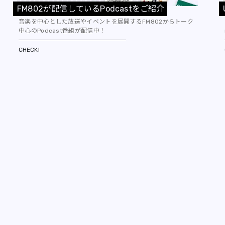
F
M
8
0
2
が
配
信
し
て
い
る
P
o
d
c
a
s
t
を
ご
紹
介
音楽を中心とした放送やイベントを展開するFM802からトーク
中心のPodcast番組が配信中！
CHECK!