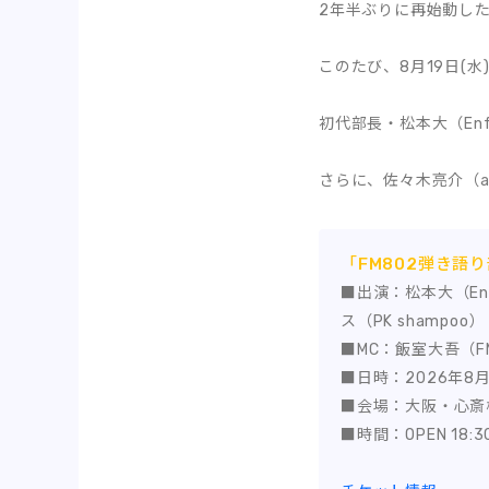
2年半ぶりに再始動した
このたび、8月19日(水
初代部長・松本大（Enf
さらに、佐々木亮介（a f
「FM802弾き語り
■出演：松本大（Enfa
ス（PK shampoo）
■MC：飯室大吾（FM
■日時：2026年8月
■会場：大阪・心斎橋 Mu
■時間：OPEN 18:30 