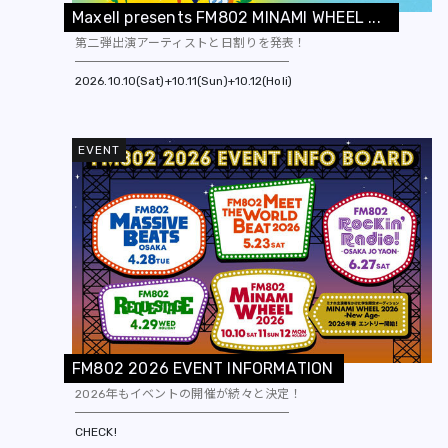
M
a
x
e
l
l
p
r
e
s
e
n
t
s
F
M
8
0
2
M
I
N
A
M
I
W
H
E
E
L
.
.
.
第二弾出演アーティストと日割りを発表！
2026
10.10(Sat)+10.11(Sun)+10.12(Holi)
EVENT
F
M
8
0
2
2
0
2
6
E
V
E
N
T
I
N
F
O
R
M
A
T
I
O
N
2026年もイベントの開催が続々と決定！
CHECK!