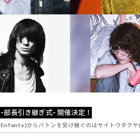
-
部
長
引
き
継
ぎ
式
-
開
催
決
定
！
nfants)からバトンを受け継ぐのはサイトウタクヤ(w.