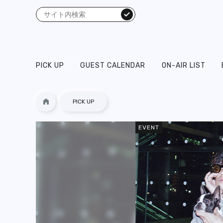
検索
PICK UP
GUEST CALENDAR
ON-AIR LIST
PICK UP
EVENT