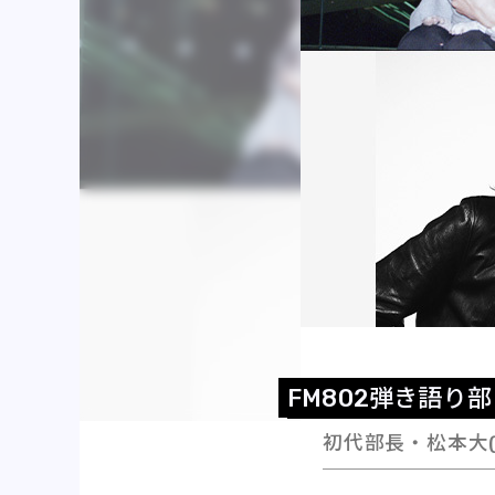
F
M
8
0
2
弾
き
語
り
部
初代部長・松本大(E