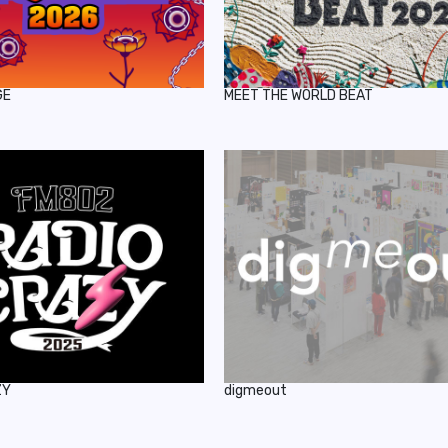
GE
MEET THE WORLD BEAT
ZY
digmeout