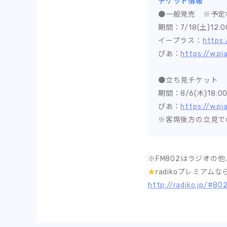
チケット情報
●一般発売 ※予定
期間：7/18(土)12:
イープラス：
https:
ぴあ：
https://w.pi
●立ち見チケット
期間：8/6(木)18:0
ぴあ：
https://w.pi
※客席後方の立見で
※FM802はラジオの
★
radikoプレミア
http://radiko.jp/#80