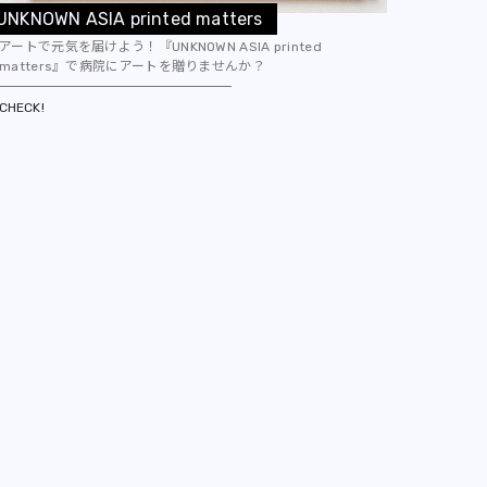
U
N
K
N
O
W
N
A
S
I
A
p
r
i
n
t
e
d
m
a
t
t
e
r
s
アートで元気を届けよう！『UNKNOWN ASIA printed
matters』で病院にアートを贈りませんか？
CHECK!