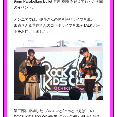
9mm Parabellum Bullet 菅原 卓郎 を迎えて行った今回
のイベント。
オンエアでは、優斗さんの弾き語りライブ音源と
田邊さん＆菅原さんのコラボライブ音源＋TALK パー
トをお届けしました。
第二部に登場した ブルエンと9mmといえば この
ROCK KIDS 802 OCHIKEN Goes ON!! の歴史を語る