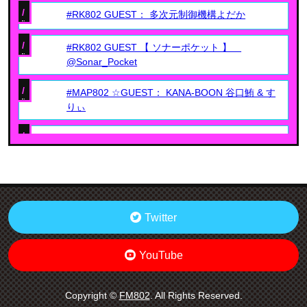
/
#RK802 GUEST： 多次元制御機構よだか
/
#RK802 GUEST 【 ソナーポケット 】
@Sonar_Pocket
/
#MAP802 ☆GUEST： KANA-BOON 谷口鮪 & す
りぃ
/
#RK802 GUEST： Chilli Beans.
/
#RK802 GUEST： Ayumu Imazu
/
#RK802 GUEST： Maverick Mom
Twitter
/
#RK802 GUEST： クリープハイプ
YouTube
/
#RK802 GUEST： WANIMA
Copyright ©
FM802
. All Rights Reserved.
/
#RK802 GUEST： 10-FEET・TAKUMA