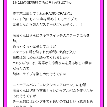
1月1日の朝方5時ごろにそれぞれ帰宅☺️
昨年末出演してくれたRADIO CRAZYは
バンド的にも2025年を締めくくるライブで、
緊張しながら臨んだステージだったそう、、！
涼音くんはさらにスキマスイッチのステージにも参
加。
めちゃくちゃ緊張してたけど
ステージに呼び込まれた瞬間に気合が入り、
最後は楽しめたと語ってくれました✨
miriさん的には、客席から涼音さんを見る珍しい機会
だったので、
純粋にライブを楽しめたそうです☺️
ニューアルバム「コレクションアローン」のお話
涼音くんはUNITY前後くらいからアルバムを作りたか
ったそうですが、
チーム的にはシングルでも良いのではという意見もあ
ったとのこと。