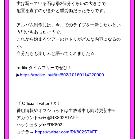
実は写っている石は拳2個分くらいの大きさで、
配置を直すのが意外と重労働だったそうです。
アルバム制作には、今までのライブを一新したいとい
う思いもあったそうで、
これから始まるツアーのセトリがどんな内容になるの
か、
自分たちも楽しみと語ってくれました☺️
radikoタイムフリーでぜひ！
▶︎
https://radiko.jp/#!/ts/802/10160114220000
= = = = = = = = =
《 Official Twitter / X 》
番組情報やオフショットは生放送中も随時更新中✨
アカウント✏️⏩@RK802STAFF
ハッシュタグ⏩#RK802
コチラ→
https://twitter.com/RK802STAFF