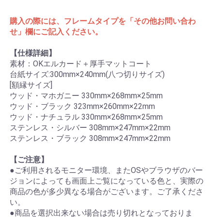
購入の際には、フレームタイプを「その他お問い合わ
せ」欄にご記入ください。
【仕様詳細】
素材：OKエルカード＋厚手マットコート
台紙サイズ:300mm×240mm(八つ切りサイズ)
[額縁サイズ]
ウッド・マホガニー 330mm×268mm×25mm
ウッド・ブラック 323mm×260mm×22mm
ウッド・ナチュラル 330mm×268mm×25mm
ステンレス・シルバー 308mm×247mm×22mm
ステンレス・ブラック 308mm×247mm×22mm
【ご注意】
●ご利用されるモニター環境、またOSやブラウザのバー
ジョンによっても画面上ご覧になっている色と、実際の
商品の色が多少異なる場合がございます。ご了承くださ
い。
●商品を選択出来ない場合は売り切れとなっておりま