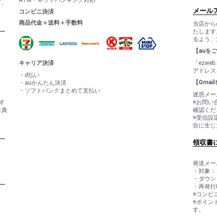
ATM・ネットバンキング対応
て、
メール
コンビニ決済
商品代金＋送料＋手数料
当店から
たします
るよう、
【auを
キャリア決済
「ezwe
アドレス
・d払い
【Gma
・auかんたん決済
・ソフトバンクまとめて支払い
迷惑メー
す
※お問い
は責
確認くだ
※受信設
合に生じ
領収書
発送メー
・対象：
・ダウン
・再発行
※コンビ
※ポイン
す。