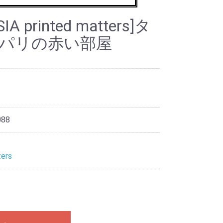
A printed matters]タ
／パリの赤い部屋
088
ers