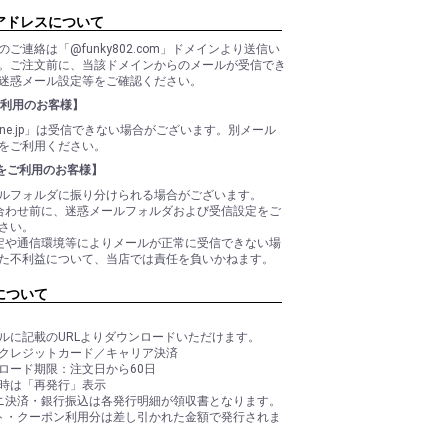
アドレスについて
のご連絡は「@funky802.com」ドメインより送信い
。ご注文前に、当該ドメインからのメールが受信でき
迷惑メール設定等をご確認ください。
ご利用のお客様】
b.ne.jp」は受信できない場合がございます。別メール
をご利用ください。
ilをご利用のお客様】
ルフォルダに振り分けられる場合がございます。
合わせ前に、迷惑メールフォルダおよび受信設定をご
さい。
定や通信環境等によりメールが正常に受信できない場
た不利益について、当店では責任を負いかねます。
について
ルに記載のURLよりダウンロードいただけます。
クレジットカード／キャリア決済
ロード期限：注文日から60日
時は「再発行」表示
ニ決済・銀行振込は各発行明細が領収書となります。
ト・クーポン利用分は差し引かれた金額で発行されま