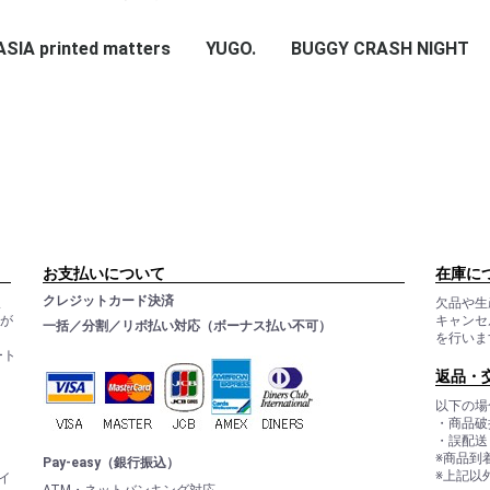
IA printed matters
_
RADIO∞INFINITY
ROCK ON
BUGGY CRASH
YUGO.
BUGGY CRASH NIGHT
NIGHT
お支払いについて
在庫に
クレジットカード決済
ま
欠品や生
ルが
キャンセ
一括／分割／リボ払い対応（ボーナス払い不可）
を行いま
ート
。
返品・
以下の場
・商品破
・誤配送
※商品到
Pay-easy（銀行振込）
※上記以
イ