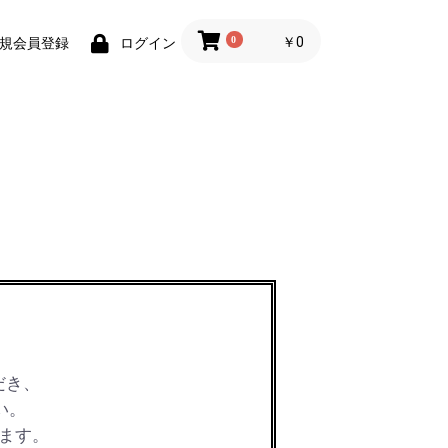
0
￥0
規会員登録
ログイン
だき、
い。
ます。