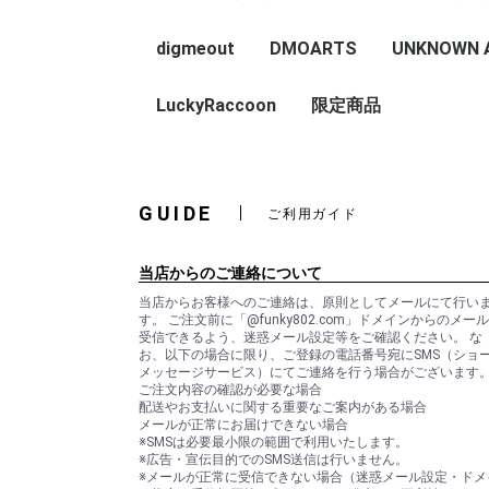
digmeout
DMOARTS
UNKNOWN AS
HOP ART
アートグッズ
digmeout CATS
LuckyRaccoon
限定商品
GUIDE
ご利用ガイド
当店からのご連絡について
当店からお客様へのご連絡は、原則としてメールにて行い
す。 ご注文前に「@funky802.com」ドメインからのメー
受信できるよう、迷惑メール設定等をご確認ください。 な
お、以下の場合に限り、ご登録の電話番号宛にSMS（ショ
メッセージサービス）にてご連絡を行う場合がございます
ご注文内容の確認が必要な場合
配送やお支払いに関する重要なご案内がある場合
メールが正常にお届けできない場合
※SMSは必要最小限の範囲で利用いたします。
※広告・宣伝目的でのSMS送信は行いません。
※メールが正常に受信できない場合（迷惑メール設定・ドメ