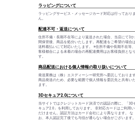
ラッピングについて
ラッピングサービス・メッセージカード対応は行っており
ん。
配達不可・返送について
住所不備・長期不在等により返送された場合、当店にて3か
間保管後、商品を処分いたします。再配達をご希望の場合
送料着払いにて対応いたします。 ※住所不備や長期不在等
客様都合による未着の場合の再配達費用はお客様負担とな
す。
商品配送における個人情報の取り扱いについて
発送業務は（株）エスディーシー研究所へ委託しておりま
商品発送のため、必要な範囲で個人情報を委託先と共有い
ます。
3Dセキュア2.0について
当サイトではクレジットカード決済での認証の際に、「3D
キュア2.0」を利用しております。 非対応カードはご利用い
だけません。認証方法はカード会社により異なります。 な
お、本人認証完了後でも与信が通らない場合がございます