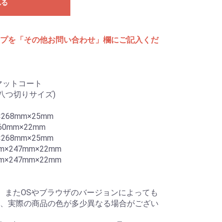
れる
プを「その他お問い合わせ」欄にご記入くだ
マットコート
m(八つ切りサイズ)
68mm×25mm
0mm×22mm
68mm×25mm
×247mm×22mm
×247mm×22mm
、またOSやブラウザのバージョンによっても
、実際の商品の色が多少異なる場合がござい