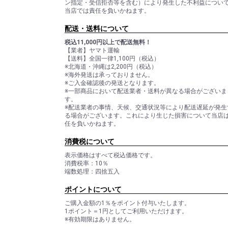
ン指定・受信拒否等を含む）により発生した不利益につい
当店では責任を負いかねます。
配送・送料について
税込11,000円以上で配送無料！
【業者】ヤマト運輸
【送料】全国一律1,100円（税込）
※北海道・沖縄は2,200円（税込）
※海外発送は承っておりません。
※ご入金確認後の発送となります。
※一部商品において配送業者・送料が異なる場合がございま
す。
※配送業者の事情、天候、交通状況等により配送遅延が発生
る場合がございます。これにより生じた損害について当店
任を負いかねます。
消費税について
表示価格はすべて税込価格です。
消費税率：10％
端数処理：四捨五入
ポイントについて
ご購入金額の1％をポイント付与いたします。
1ポイント＝1円としてご利用いただけます。
※有効期限はありません。