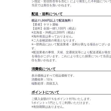
ン指定・受信拒否等を含む）により発生した不利益につい
当店では責任を負いかねます。
配送・送料について
税込11,000円以上で配送無料！
【業者】ヤマト運輸
【送料】全国一律1,100円（税込）
※北海道・沖縄は2,200円（税込）
※海外発送は承っておりません。
※ご入金確認後の発送となります。
※一部商品において配送業者・送料が異なる場合がございま
す。
※配送業者の事情、天候、交通状況等により配送遅延が発生
る場合がございます。これにより生じた損害について当店
任を負いかねます。
消費税について
表示価格はすべて税込価格です。
消費税率：10％
端数処理：四捨五入
ポイントについて
ご購入金額の1％をポイント付与いたします。
1ポイント＝1円としてご利用いただけます。
※有効期限はありません。