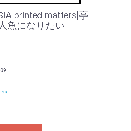
A printed matters]亭
は人魚になりたい
089
ers