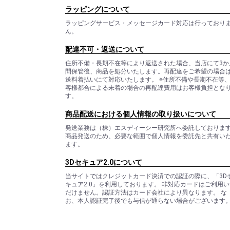
ラッピングについて
ラッピングサービス・メッセージカード対応は行っており
ん。
配達不可・返送について
住所不備・長期不在等により返送された場合、当店にて3か
間保管後、商品を処分いたします。再配達をご希望の場合
送料着払いにて対応いたします。 ※住所不備や長期不在等
客様都合による未着の場合の再配達費用はお客様負担とな
す。
商品配送における個人情報の取り扱いについて
発送業務は（株）エスディーシー研究所へ委託しておりま
商品発送のため、必要な範囲で個人情報を委託先と共有い
ます。
3Dセキュア2.0について
当サイトではクレジットカード決済での認証の際に、「3D
キュア2.0」を利用しております。 非対応カードはご利用い
だけません。認証方法はカード会社により異なります。 な
お、本人認証完了後でも与信が通らない場合がございます