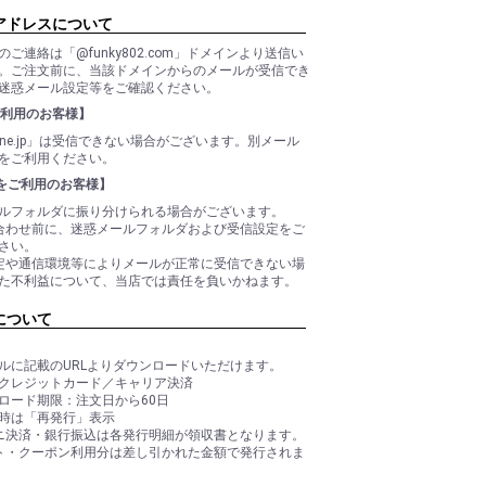
アドレスについて
のご連絡は「@funky802.com」ドメインより送信い
。ご注文前に、当該ドメインからのメールが受信でき
迷惑メール設定等をご確認ください。
ご利用のお客様】
b.ne.jp」は受信できない場合がございます。別メール
をご利用ください。
ilをご利用のお客様】
ルフォルダに振り分けられる場合がございます。
合わせ前に、迷惑メールフォルダおよび受信設定をご
さい。
定や通信環境等によりメールが正常に受信できない場
た不利益について、当店では責任を負いかねます。
について
ルに記載のURLよりダウンロードいただけます。
クレジットカード／キャリア決済
ロード期限：注文日から60日
時は「再発行」表示
ニ決済・銀行振込は各発行明細が領収書となります。
ト・クーポン利用分は差し引かれた金額で発行されま