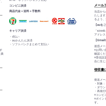
ATM・ネットバンキング対応
て、
メール
コンビニ決済
商品代金＋送料＋手数料
当店から
たします
るよう、
【auを
キャリア決済
「ezwe
アドレス
・d払い
【Gma
・auかんたん決済
・ソフトバンクまとめて支払い
迷惑メー
す
※お問い
は責
確認くだ
※受信設
合に生じ
領収書
発送メー
・対象：
・ダウン
・再発行
※コンビ
※ポイン
す。