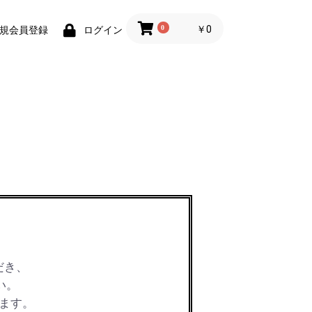
0
￥0
規会員登録
ログイン
だき、
い。
ます。