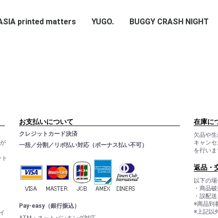
IA printed matters
_
RADIO∞INFINITY
ROCK ON
BUGGY CRASH
YUGO.
BUGGY CRASH NIGHT
NIGHT
お支払いについて
在庫に
クレジットカード決済
ま
欠品や生
ルが
キャンセ
一括／分割／リボ払い対応（ボーナス払い不可）
を行いま
ート
。
返品・
以下の場
・商品破
・誤配送
※商品到
Pay-easy（銀行振込）
※上記以
イ