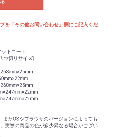
れる
プを「その他お問い合わせ」欄にご記入くだ
マットコート
m(八つ切りサイズ)
68mm×25mm
0mm×22mm
68mm×25mm
×247mm×22mm
×247mm×22mm
、またOSやブラウザのバージョンによっても
、実際の商品の色が多少異なる場合がござい