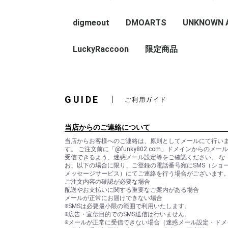
digmeout
DMOARTS
UNKNOWN AS
HOP ART
アートグッズ
digmeout CATS
LuckyRaccoon
限定商品
GUIDE
ご利用ガイド
当店からのご連絡について
当店からお客様へのご連絡は、原則としてメールにて行い
す。 ご注文前に「@funky802.com」ドメインからのメー
受信できるよう、迷惑メール設定等をご確認ください。 な
お、以下の場合に限り、ご登録の電話番号宛にSMS（ショ
メッセージサービス）にてご連絡を行う場合がございます
ご注文内容の確認が必要な場合
配送やお支払いに関する重要なご案内がある場合
メールが正常にお届けできない場合
※SMSは必要最小限の範囲で利用いたします。
※広告・宣伝目的でのSMS送信は行いません。
※メールが正常に受信できない場合（迷惑メール設定・ドメ