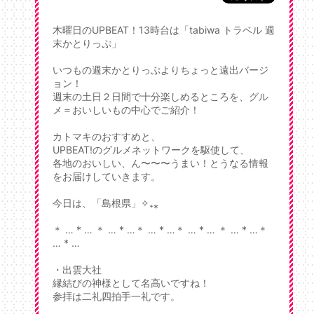
木曜日のUPBEAT！13時台は「tabiwa トラベル 週
末かとりっぷ」
いつもの週末かとりっぷよりちょっと遠出バージ
ョン！
週末の土日２日間で十分楽しめるところを、グル
メ＝おいしいもの中心でご紹介！
カトマキのおすすめと、
UPBEAT!のグルメネットワークを駆使して、
各地のおいしい、ん〜〜〜うまい！とうなる情報
をお届けしていきます。
今日は、「島根県」✧₊⁎
＊ … * … ＊ … * …＊ … * …＊ … * … ＊ … * …＊
… * …
・出雲大社
縁結びの神様として名高いですね！
参拝は二礼四拍手一礼です。