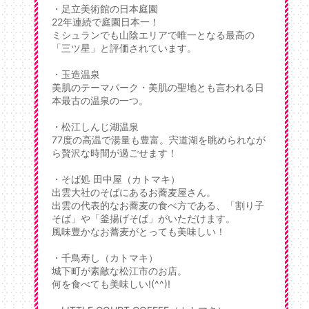
・足立美術館の日本庭園
22年連続で庭園日本一！
ミシュランでも山陰エリアで唯一となる最高の
「三ツ星」と評価されています。
・玉造温泉
美肌のテーマパーク・美肌の聖地とも言われる日
本最古の温泉の一つ。
・松江しんじ湖温泉
77度の高温で湯量も豊富。宍道湖を眺められなが
ら贅沢な時間が過ごせます！
・そば処 田中屋（カトマキ）
出雲大社のそばにあるお蕎麦屋さん。
出雲の代表的なお蕎麦の食べ方である、「割り子
そば」や「釜揚げそば」がいただけます。
風味豊かなお蕎麦がとっても美味しい！
・千鳥寿し（カトマキ）
城下町が素敵な松江市のお店。
何を食べても美味しい!(^^)!