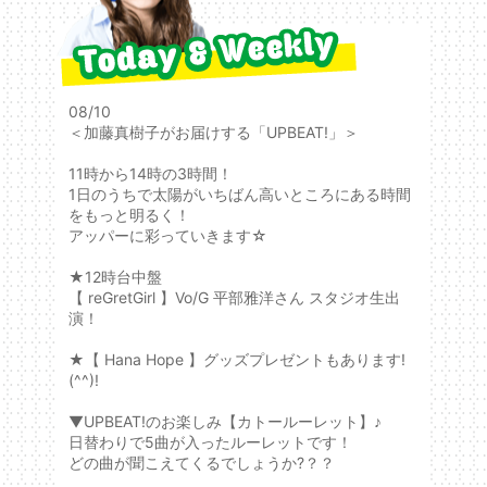
08/10
＜加藤真樹子がお届けする「UPBEAT!」＞
11時から14時の3時間！
1日のうちで太陽がいちばん高いところにある時間
をもっと明るく！
アッパーに彩っていきます☆
★12時台中盤
【 reGretGirl 】Vo/G 平部雅洋さん スタジオ生出
演！
★【 Hana Hope 】グッズプレゼントもあります!
(^^)!
▼UPBEAT!のお楽しみ【カトールーレット】♪
日替わりで5曲が入ったルーレットです！
どの曲が聞こえてくるでしょうか?？？