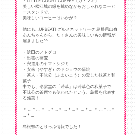
・LITTLE COURT COFFEE（カトマキ）
美しい松江城の緑を眺めながらおしゃれなコーヒ
ースタンドで、
美味しいコーヒーはいかが？
他にも…UPBEAT! グルメネットワーク 島根県出身
あんちゃんから、たくさんの美味しいもの情報が
届きました^^
・浜田のノドグロ
・出雲の蕎麦
・宍道湖のヤマトシジミ
・安来（やすぎ）のドジョウの蒲焼
・茶人・不昧公（ふまいこう）の愛した抹茶と和
菓子
中でも、彩雲堂の「若草」は若草色の和菓子で
不昧公の茶席でも使われたという、島根を代表す
る銘菓！
＊ … * … ＊ … * …＊ … * …＊ … * … ＊ … * …＊
… * …
島根県のとりっぷ情報でした！