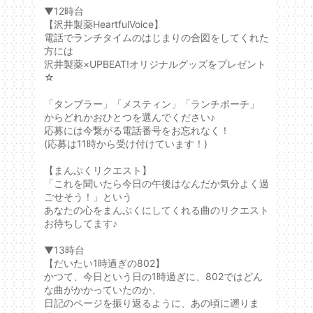
▼12時台
【沢井製薬HeartfulVoice】
電話でランチタイムのはじまりの合図をしてくれた
方には
沢井製薬×UPBEAT!オリジナルグッズをプレゼント
☆
「タンブラー」「メスティン」「ランチポーチ」
からどれかおひとつを選んでください♪
応募には今繋がる電話番号をお忘れなく！
(応募は11時から受け付けています！)
【まんぷくリクエスト】
「これを聞いたら今日の午後はなんだか気分よく過
ごせそう！」という
あなたの心をまんぷくにしてくれる曲のリクエスト
お待ちしてます♪
▼13時台
【だいたい1時過ぎの802】
かつて、今日という日の1時過ぎに、802ではどん
な曲がかかっていたのか、
日記のページを振り返るように、あの頃に遡りま