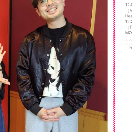
12:
［M
Hea
12:
［T
MO
T