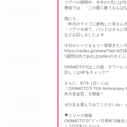
ツアーの期間中、今年の1月には10
番組では、「この愛に敵うもんはない
他にも、
・昨日のライブに参戦した皆さん
・ツアーを経て、バンドはさらに
などお話しましたよ☆
今日のトークをもう一度聴きたい
https://radiko.jp/share/?sid=8
1週間以内であればradikoのタ
OKAMOTO’Sはこの後、タワー
詳しくはHPをチェック^^
さらに、6/15（日）には
「OKAMOTO'S 15th Anniversary
外大音楽堂」を開催！
ぜひ足を運んでみてくださいね～
▼リリース情報
OKAMOTO'Sﾃﾞﾋﾞｭｰ15周年10枚目と
－ 1/22(水)リリース