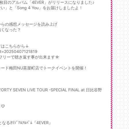
枚目のアルバム「4EVER」がリリースになりました♪
」と「Song 4 You」をお届けしましたよ！
からの感想メッセージを読み上げ
強くなった？
方はこちらから↓
02&t=20250407121819
イムフリーで聴き返す事が出来ます☆
レコード梅田NU茶屋町店でトークイベントを開催！
 FORTY SEVEN LIVE TOUR -SPECIAL FINAL at 日比谷野
～♡
なるｵﾘｼﾞﾅﾙｱﾙﾊﾞﾑ『4EVER』