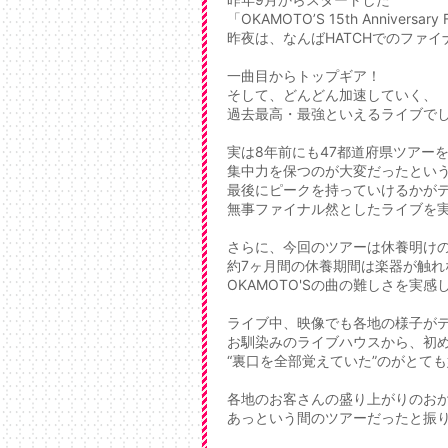
「OKAMOTO’S 15th Anniversary
昨夜は、なんばHATCHでのファ
一曲目からトップギア！
そして、どんどん加速していく、
過去最高・最強といえるライブでした
実は8年前にも47都道府県ツアーを行
集中力を保つのが大変だったとい
最後にピークを持っていけるかが
無事ファイナル然としたライブを実現
さらに、今回のツアーは休養明け
約7ヶ月間の休養期間は楽器が触れ
OKAMOTO'Sの曲の難しさを実
ライブ中、映像でも各地の様子が
お馴染みのライブハウスから、初
“裏口を全部覚えていた”のがとても
各地のお客さんの盛り上がりのお
あっという間のツアーだったと振