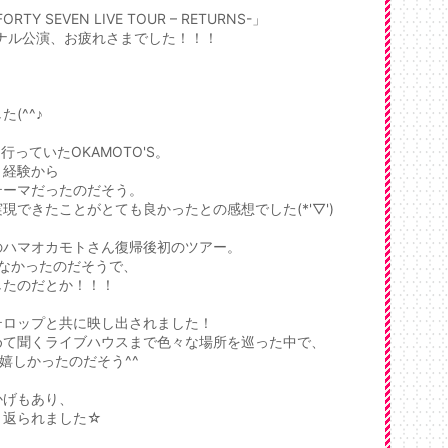
 FORTY SEVEN LIVE TOUR – RETURNS-」
イナル公演、お疲れさまでした！！！
(^^♪
っていたOKAMOTO'S。
う経験から
テーマだったのだそう。
できたことがとても良かったとの感想でした(*'▽')
のハマオカモトさん復帰後初のツアー。
なかったのだそうで、
感したのだとか！！！
テロップと共に映し出されました！
めて聞くライブハウスまで色々な場所を巡った中で、
嬉しかったのだそう^^
かげもあり、
り返られました☆