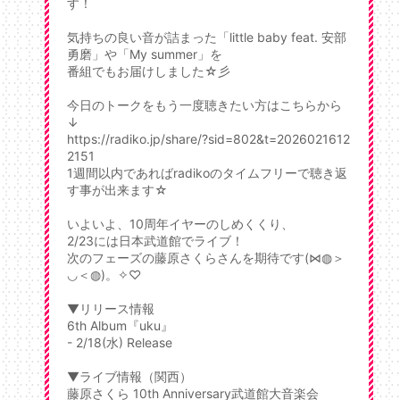
す！
気持ちの良い音が詰まった「little baby feat. 安部
勇磨」や「My summer」を
番組でもお届けしました☆彡
今日のトークをもう一度聴きたい方はこちらから
↓
https://radiko.jp/share/?sid=802&t=2026021612
2151
1週間以内であればradikoのタイムフリーで聴き返
す事が出来ます☆
いよいよ、10周年イヤーのしめくくり、
2/23には日本武道館でライブ！
次のフェーズの藤原さくらさんを期待です(⋈◍＞
◡＜◍)。✧♡
▼リリース情報
6th Album『uku』
- 2/18(水) Release
▼ライブ情報（関西）
藤原さくら 10th Anniversary武道館大音楽会