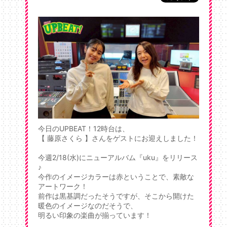
今日のUPBEAT！12時台は、
【 藤原さくら 】さんをゲストにお迎えしました！
今週2/18(水)にニューアルバム『uku』をリリース
♪
今作のイメージカラーは赤ということで、素敵な
アートワーク！
前作は黒基調だったそうですが、そこから開けた
暖色のイメージなのだそうで、
明るい印象の楽曲が揃っています！