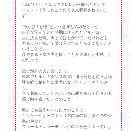
“uku”という言葉はウクレレから取ったそうで、
ウクレレで作った曲がたくさん収録されていま
す！
“浮かび上がる”という意味も込めたという
自分が悩んでいた時期に作られたアルバム。
人生沈んだ時、今まではもがいていたけれども
力をふっと抜いて受け入れてみたら楽になったと
いうことで、
浮遊する・肩の力を抜くことが大事だと実感した
のだそう。
旅で海外の人と会ったり、
日本でサルサのダンス教室に通ったりと色々な経
験を経て精神的に薄着になったというさくらさ
ん。
色々着飾っていたのが、今は脱ぎ去って自分の五
感で向き合いたいとのこと！！
海外でも曲作りをしたとのことで、
ギリシャやオーストラリアの海の音、タイの虫や
鳥の声など、
フィールドレコーディングの音が色々入っていま