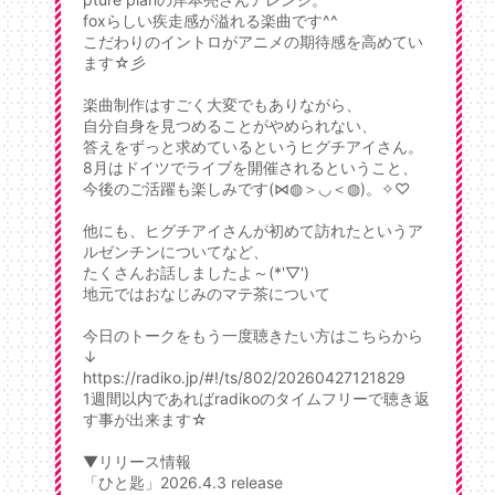
foxらしい疾走感が溢れる楽曲です^^
こだわりのイントロがアニメの期待感を高めてい
ます☆彡
楽曲制作はすごく大変でもありながら、
自分自身を見つめることがやめられない、
答えをずっと求めているというヒグチアイさん。
8月はドイツでライブを開催されるということ、
今後のご活躍も楽しみです(⋈◍＞◡＜◍)。✧♡
他にも、ヒグチアイさんが初めて訪れたというア
ルゼンチンについてなど、
たくさんお話しましたよ～(*'▽')
地元ではおなじみのマテ茶について
今日のトークをもう一度聴きたい方はこちらから
↓
https://radiko.jp/#!/ts/802/20260427121829
1週間以内であればradikoのタイムフリーで聴き返
す事が出来ます☆
▼リリース情報
「ひと匙」2026.4.3 release