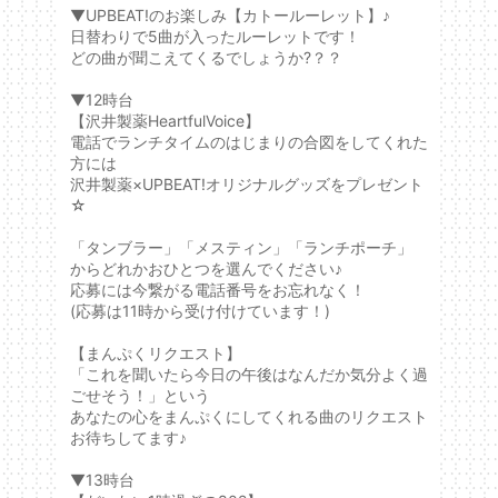
▼UPBEAT!のお楽しみ【カトールーレット】♪
日替わりで5曲が入ったルーレットです！
どの曲が聞こえてくるでしょうか?？？
▼12時台
【沢井製薬HeartfulVoice】
電話でランチタイムのはじまりの合図をしてくれた
方には
沢井製薬×UPBEAT!オリジナルグッズをプレゼント
☆
「タンブラー」「メスティン」「ランチポーチ」
からどれかおひとつを選んでください♪
応募には今繋がる電話番号をお忘れなく！
(応募は11時から受け付けています！)
【まんぷくリクエスト】
「これを聞いたら今日の午後はなんだか気分よく過
ごせそう！」という
あなたの心をまんぷくにしてくれる曲のリクエスト
お待ちしてます♪
▼13時台