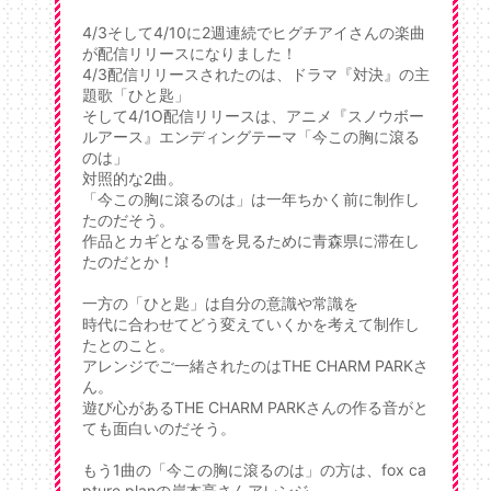
4/3そして4/10に2週連続でヒグチアイさんの楽曲
が配信リリースになりました！
4/3配信リリースされたのは、ドラマ『対決』の主
題歌「ひと匙」
そして4/1O配信リリースは、アニメ『スノウボー
ルアース』エンディングテーマ「今この胸に滾る
のは」
対照的な2曲。
「今この胸に滾るのは」は一年ちかく前に制作し
たのだそう。
作品とカギとなる雪を見るために青森県に滞在し
たのだとか！
一方の「ひと匙」は自分の意識や常識を
時代に合わせてどう変えていくかを考えて制作し
たとのこと。
アレンジでご一緒されたのはTHE CHARM PARKさ
ん。
遊び心があるTHE CHARM PARKさんの作る音がと
ても面白いのだそう。
もう1曲の「今この胸に滾るのは」の方は、fox ca
pture planの岸本亮さんアレンジ。