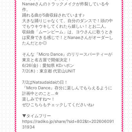
Nanaeさんのトラックメイクが炸裂している今
作。
踊れる曲が5曲収録されています♪
大きな踊りじゃなくて、自分のダンスで！頭の中
でもウキウキしてくれたら嬉しい！とお二人。
収録曲「ムーンビーム」は、ヨウさんに歌うとき
は変身できる感じで！とNanaeさんがオーダーし
たんだとか◎
そんな『Micro Dance』のリリースパーティーが
東京と名古屋で開催決定！
6/26(金)：愛知県 KDハポン
7/2(木)：東京都 代官山UNIT
7/2はNatsudaidaiの日！
『Micro Dance』存分に楽しんでもらえるように
計画中とのこと...☆
楽しみですね〜！
ぜひこちらもチェックしてくださいね♪
▼タイムフリー
https://radiko.jp/share/?sid=802&t=202606091
31934