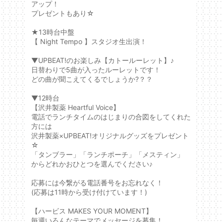
アップ！
プレゼントもあり☆
★13時台中盤
【 Night Tempo 】スタジオ生出演！
▼UPBEAT!のお楽しみ【カトールーレット】♪
日替わりで5曲が入ったルーレットです！
どの曲が聞こえてくるでしょうか?？？
▼12時台
【沢井製薬 Heartful Voice】
電話でランチタイムのはじまりの合図をしてくれた
方には
沢井製薬×UPBEAT!オリジナルグッズをプレゼント
☆
「タンブラー」「ランチポーチ」「メスティン」
からどれかおひとつを選んでください♪
応募には今繋がる電話番号をお忘れなく！
(応募は11時から受け付けています！)
【ハービス MAKES YOUR MOMENT】
毎週いろんなテーマでメッセージを募集！