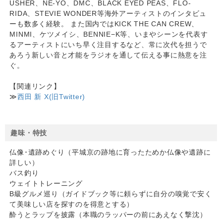
USHER、NE-YO、DMC、BLACK EYED PEAS、FLO-
RIDA、STEVIE WONDER等海外アーティストのインタビュ
ーも数多く経験。 また国内ではKICK THE CAN CREW、
MINMI、ケツメイシ、BENNIE−K等、いまやシーンを代表す
るアーティストにいち早く注目するなど、常に次代を担うで
あろう新しい音と才能をラジオを通して伝える事に熱意を注
ぐ。
【関連リンク】
≫
西田 新 X(旧Twitter)
趣味・特技
仏像･遺跡めぐり（平城京の跡地に育ったためか仏像や遺跡に
詳しい）
バス釣り
ウェイトトレーニング
B級グルメ巡り（ガイドブック等に頼らずに自分の嗅覚で安く
て美味しい店を探すのを得意とする）
酔うとラップを披露（本職のラッパーの前にあえなく撃沈）