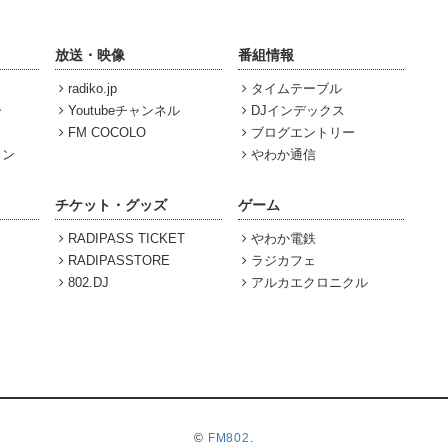
放送・映像
番組情報
radiko.jp
タイムテーブル
ー
Youtubeチャンネル
DJインデックス
FM COCOLO
ブログエントリー
ョン
やわか通信
チケット・グッズ
ゲーム
RADIPASS TICKET
やわか電鉄
RADIPASSTORE
ラジカフェ
802.DJ
アルカエクロニクル
©
FM802
.