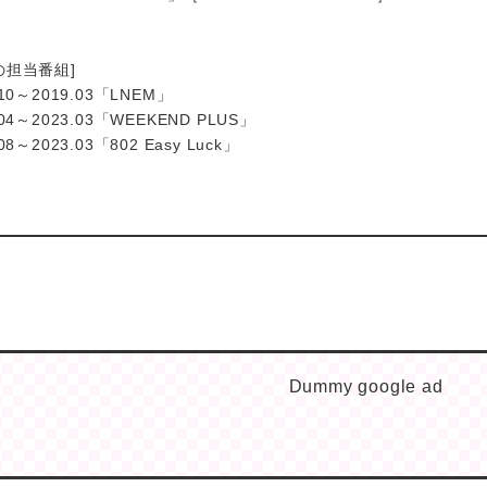
の担当番組]
.10～2019.03「LNEM」
.04～2023.03「WEEKEND PLUS」
.08～2023.03「802 Easy Luck」
Dummy google ad