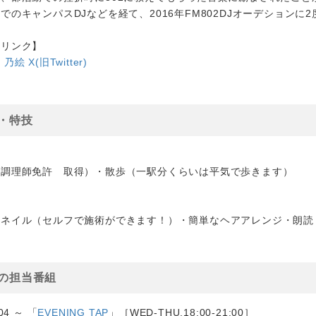
でのキャンパスDJなどを経て、2016年FM802DJオーデションに
連リンク】
乃絵 X(旧Twitter)
・特技
（調理師免許 取得）・散歩（一駅分くらいは平気で歩きます）
ルネイル（セルフで施術ができます！）・簡単なヘアアレンジ・朗読
の担当番組
.04 ～ 「
EVENING TAP
」［WED-THU.18:00-21:00］