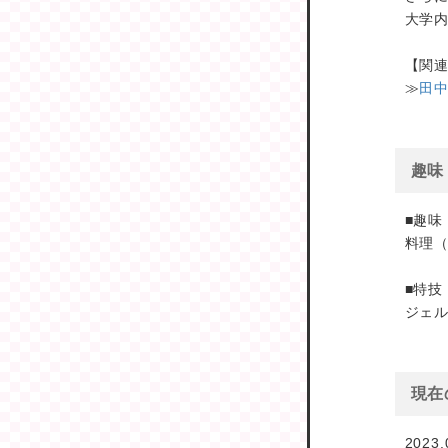
大学内
【関
≫
田中 
趣味
■趣味
料理
■特技
ジェ
現在
2023