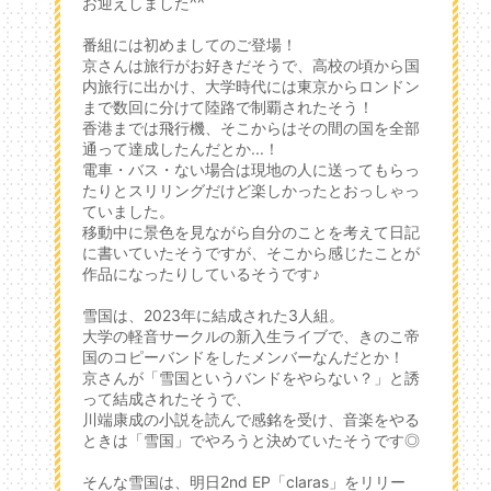
お迎えしました^^
番組には初めましてのご登場！
京さんは旅行がお好きだそうで、高校の頃から国
内旅行に出かけ、大学時代には東京からロンドン
まで数回に分けて陸路で制覇されたそう！
香港までは飛行機、そこからはその間の国を全部
通って達成したんだとか...！
電車・バス・ない場合は現地の人に送ってもらっ
たりとスリリングだけど楽しかったとおっしゃっ
ていました。
移動中に景色を見ながら自分のことを考えて日記
に書いていたそうですが、そこから感じたことが
作品になったりしているそうです♪
雪国は、2023年に結成された3人組。
大学の軽音サークルの新入生ライブで、きのこ帝
国のコピーバンドをしたメンバーなんだとか！
京さんが「雪国というバンドをやらない？」と誘
って結成されたそうで、
川端康成の小説を読んで感銘を受け、音楽をやる
ときは「雪国」でやろうと決めていたそうです◎
そんな雪国は、明日2nd EP「claras」をリリー