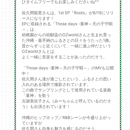
ひタイムフリーでもお楽しみくださいね^^
佐久間龍星さんは、1st EP『Roots』が8/19にリリ
ースになります！
EPに収録される「Those days -童神～天の子守唄
～」は、
幼稚園からの幼馴染のOZworldさんと生まれ育っ
た沖縄・嘉手納のふるさとの日々をうたった1曲。
昔からずっと近くにいて、一緒に遊ぶ仲だという
OZworldさんとは
よく一緒に音楽をすることがあったのだそう。
「Those days -童神～天の子守唄～」のMVも公開
中！
佐久間さん達が過ごしたという、ふるさとの思い
入れのある場所で撮影されています。
この曲でサンプリングとして使用されている楽曲
「童神」を歌う
古謝美佐子さん（みーちゃんと呼んでいるのだそ
う）も出演されています！
沖縄のヒップホップ／R&Bシーンが今盛り上がっ
ていますが
佐久間さん自身も魅力を感じるのだそう。