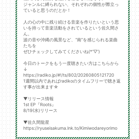
ジャンルに縛られない、それぞれの個性が際立っ
ていると思うのだとか！
人の心の中に残り続ける音楽を作りたいという思
いを持って音楽活動をされているという佐久間さ
ん。
波の音や沖縄の風景など、“南”を感じられる楽曲
たちを
ぜひチェックしてみてくださいね(*'▽')
今日のトークをもう一度聴きたい方はこちらから
↓
https://radiko.jp/#!/ts/802/20260805121720
1週間以内であればradikoのタイムフリーで聴き返
す事が出来ます☆
▼リリース情報
1st EP『Roots』
8/19(水)リリース
▼佐久間龍星
https://ryuseisakuma.lnk.to/Kimiwodareyorimo