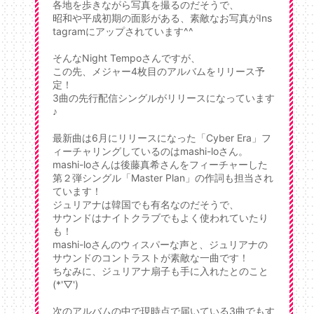
各地を歩きながら写真を撮るのだそうで、
昭和や平成初期の面影がある、素敵なお写真がIns
tagramにアップされています^^
そんなNight Tempoさんですが、
この先、メジャー4枚目のアルバムをリリース予
定！
3曲の先行配信シングルがリリースになっています
♪
最新曲は6月にリリースになった「Cyber Era」フ
ィーチャリングしているのはmashi-loさん。
mashi-loさんは後藤真希さんをフィーチャーした
第２弾シングル「Master Plan」の作詞も担当され
ています！
ジュリアナは韓国でも有名なのだそうで、
サウンドはナイトクラブでもよく使われていたり
も！
mashi-loさんのウィスパーな声と、ジュリアナの
サウンドのコントラストが素敵な一曲です！
ちなみに、ジュリアナ扇子も手に入れたとのこと
(*'▽')
次のアルバムの中で現時点で届いている3曲でもす