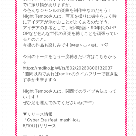
でに振り幅がありますが、
今色んなジャンルの楽曲を制作中なのだそう！
Night Tempoさんは、写真を撮りに街中を歩く時
にアイデアが浮かぶことがよくあるのだそう。
アイデアの参考として、昭和歌謡・90年代のJ-P
OPなど色んな世代の音楽を聴くことを頑張ってい
るとのこと。
今後の作品も楽しみです(⋈◍＞◡＜◍)。✧♡
今日のトークをもう一度聴きたい方はこちらから
↓
https://radiko.jp/#!/ts/802/20260806132037
1週間以内であればradikoのタイムフリーで聴き返
す事が出来ます☆
Night Tempoさんは、関西でのライブも決まって
います！
ぜひ足を運んでみてくださいね(*^^*)
▼リリース情報
「Cyber Era (feat. mashi-lo)」
6/10(月)リリース