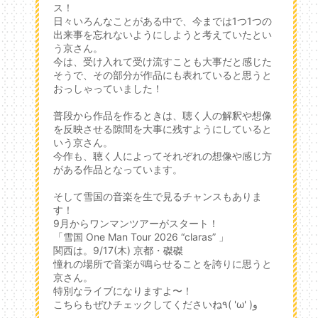
ス！
日々いろんなことがある中で、今までは1つ1つの
出来事を忘れないようにしようと考えていたとい
う京さん。
今は、受け入れて受け流すことも大事だと感じた
そうで、その部分が作品にも表れていると思うと
おっしゃっていました！
普段から作品を作るときは、聴く人の解釈や想像
を反映させる隙間を大事に残すようにしていると
いう京さん。
今作も、聴く人によってそれぞれの想像や感じ方
がある作品となっています。
そして雪国の音楽を生で見るチャンスもありま
す！
9月からワンマンツアーがスタート！
「雪国 One Man Tour 2026 “claras” 」
関西は。9/17(木) 京都・磔磔
憧れの場所で音楽が鳴らせることを誇りに思うと
京さん。
特別なライブになりますよ〜！
こちらもぜひチェックしてくださいね٩( 'ω' )و