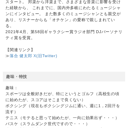
スタート。 邦楽から洋楽まで、さまざまな音楽に影響を受け
た経験から、 これまでに、国内外多岐にわたるミュージシャ
ンにインタビュー。 また数多くのミュージシャンとも親交が
あり、リスナーからも「オチケン」の愛称で親しまれてい
る。
2021年4月、第58回ギャラクシー賞ラジオ部門 DJパーソナリ
ティ賞を受賞。
【関連リンク】
≫
落合 健太郎 X(旧Twitter)
趣味・特技
趣味：
スポーツは全般好きだが、特にというとゴルフ（高校生の頃
に始めたが、スコアはそこまで良くない）
ボクシング（現在もボクシングジムに通い、週に1，2回汗を
流す）
テニス（モテると思って始めたが、一向に効果出ず・・・）
バスケ（スラムダンク世代ですので・・・）