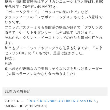
映画・演劇鑑賞映画はアメリカンニューシネマと呼ばれる60
年代後半～70年代の映画が好き。
「ボニー＆クライド」「カッコーの巣の上で」など。
タランティーノの「レザボア・ドッグス」もそういう意味で
好きです。
ブロックバスターよりも単館系の映画が好きで「ダブリンの
街角で」や「リトルダンサー」は何回観ても泣けます。
それから、クリント・イーストウッドの作品も毎回心打たれ
ます。
舞台もブロードウェイやアングラな芝居も好きです。「東京
セレソンDX」の「くちづけ」芝居は泣きました。
特技：
英語
食べ歩きが趣味なので美味しそうなお店を見つけるレーダー
（大阪のラーメンはかなり食べ歩きました）
現在の担当番組
2012.04 ～ 「
ROCK KIDS 802 -OCHIKEN Goes ON!!-
」
[MON-THU.21:00-23:48]