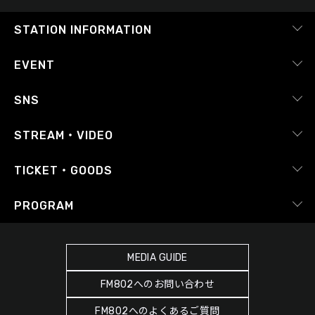
STATION INFORMATION
会社概要
EVENT
採用情報
ピックアップ
SNS
番組放送基準
イベントカレンダー
RADIPASS
STREAM・VIDEO
番組審議会
X（旧Twitter）
radiko.jp
Japan FM League
TICKET・GOODS
Facebook
YouTube Channel
プライバシーポリシー
RADIPASS TICKET
PROGRAM
Instagram
FM COCOLO
サイトポリシー
RADIPASS STORE
タイムテーブル
SDGsへの取り組み
RADIPASS GOLD
MEDIA GUIDE
DJ
緊急地震速報の対応
FM802へのお問い合わせ
ゲストカレンダー
災害情報共有パートナーシップ
FM802へのよくあるご質問