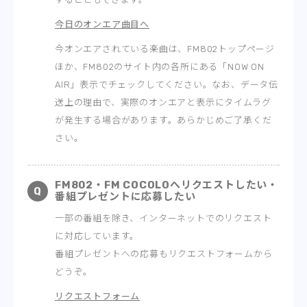
REPORT
アプリ
今日のオンエア曲目へ
RADIPASS GOLD
PODCAST
今オンエアされている楽曲は、FM802トップページ
アート
ほか、FM802のサイト内の各所にある「NOW ON
HEAVY ROTATION
AIR」表示でチェックしてください。なお、データ伝
その他
DJ
送上の理由で、実際のオンエアと表示にタイムラグ
サポートデスク
が発生する場合があります。あらかじめご了承くだ
FAQ
さい。
ONLINESHOP
FM802・FM COCOLOへリクエストしたい・
番組プレゼントに応募したい
一部の番組を除き、インターネットでのリクエスト
に対応しています。
番組プレゼントへの応募もリクエストフォームから
どうぞ。
リクエストフォーム