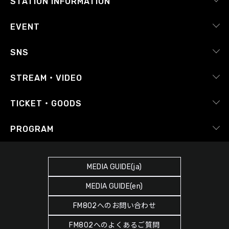
STATION INFORMATION
会社概要
EVENT
採用情報
ピックアップ
SNS
番組放送基準
イベントカレンダー
RADIPASS
STREAM・VIDEO
番組審議会
レポート
X（旧Twitter）
radiko.jp
Japan FM League
TICKET・GOODS
Facebook
YouTube Channel
プライバシーポリシー
RADIPASS TICKET
PROGRAM
Instagram
FM COCOLO
サイトポリシー
RADIPASS STORE
タイムテーブル
SDGsへの取り組み
RADIPASS GOLD
MEDIA GUIDE(ja)
DJ
緊急地震速報の対応
MEDIA GUIDE(en)
ゲストカレンダー
災害情報共有パートナーシップ
FM802へのお問い合わせ
ポッドキャスト
人権尊重・コンプライアンスに関する調査の結果について
FM802へのよくあるご質問
ヘビーローテーション