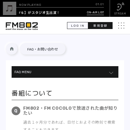
01:01
NOW PLAYING
【 YU'S 】がスタジオ生出演！
ON-AIR LIST
STREAM
LOG IN
新規登録
メニュ
検
FAQ・お問い合わせ
索
PICK UP
FAQ MENU
GUEST CALENDAR
番組について
ON-AIR LIST
番組について
イベントについて
EVENT CALENDAR
WEBサービス
FM802・FM COCOLOで放送された曲が知り
たい
TIMETABLE
RADIPASS
過去１ヶ月分であれば、日付とおよその時刻で検索
することもできます。