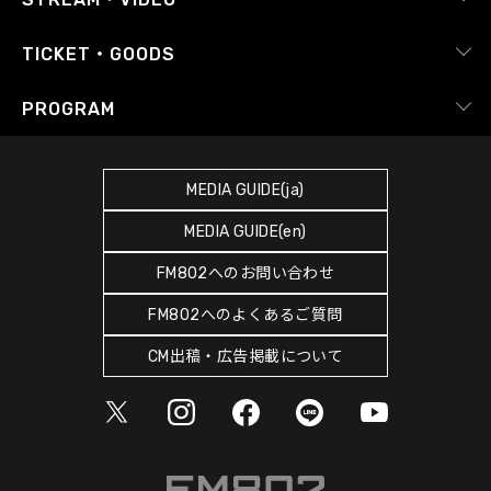
番組審議会
レポート
X（旧Twitter）
radiko.jp
Japan FM League
TICKET・GOODS
Facebook
YouTube Channel
プライバシーポリシー
RADIPASS TICKET
PROGRAM
Instagram
FM COCOLO
サイトポリシー
RADIPASS STORE
タイムテーブル
SDGsへの取り組み
RADIPASS GOLD
MEDIA GUIDE(ja)
DJ
緊急地震速報の対応
MEDIA GUIDE(en)
ゲストカレンダー
災害情報共有パートナーシップ
FM802へのお問い合わせ
ポッドキャスト
人権尊重・コンプライアンスに関する調査の結果について
FM802へのよくあるご質問
ヘビーローテーション
CM出稿・広告掲載について