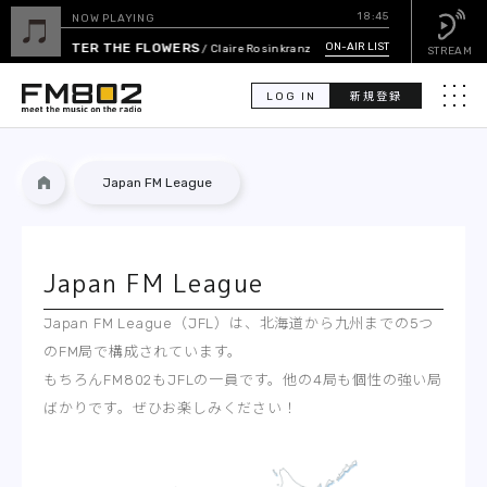
18:45
NOW PLAYING
WATER THE FLOWERS
ON-AIR LIST
/ Claire Rosinkranz
STREAM
LOG IN
新規登録
メニュ
検
Japan FM League
索
PICK UP
Japan FM League
GUEST CALENDAR
Japan FM League（JFL）は、北海道から九州までの5つ
ON-AIR LIST
のFM局で構成されています。
もちろんFM802もJFLの一員です。他の4局も個性の強い局
EVENT CALENDAR
ばかりです。ぜひお楽しみください！
TIMETABLE