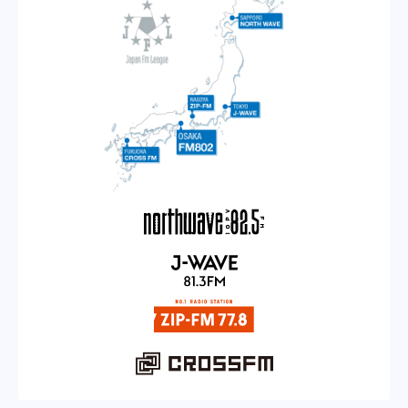
REPORT
PODCAST
HEAVY ROTATION
DJ
FAQ
ONLINESHOP