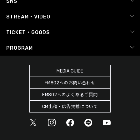
SNS
番組放送基準
イベントカレンダー
RADIPASS
STREAM・VIDEO
番組審議会
X（旧Twitter）
radiko.jp
Japan FM League
TICKET・GOODS
Facebook
YouTube Channel
プライバシーポリシー
RADIPASS TICKET
PROGRAM
Instagram
FM COCOLO
サイトポリシー
RADIPASS STORE
タイムテーブル
SDGsへの取り組み
RADIPASS GOLD
MEDIA GUIDE
DJ
緊急地震速報の対応
FM802へのお問い合わせ
ゲストカレンダー
災害情報共有パートナーシップ
FM802へのよくあるご質問
ポッドキャスト
人権尊重・コンプライアンスに関する調査の結果について
CM出稿・広告掲載について
ヘビーローテーション