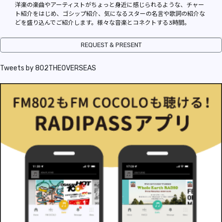
REPORT
洋楽の楽曲やアーティストがちょっと身近に感じられるような、チャー
ト紹介をはじめ、ゴシップ紹介、気になるスターの名言や歌詞の紹介な
どを盛り込んでご紹介します。様々な音楽とコネクトする3時間。
PODCAST
REQUEST & PRESENT
HEAVY ROTATION
Tweets by 802THEOVERSEAS
DJ
FAQ
ONLINESHOP