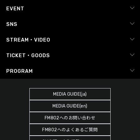
会社概要
EVENT
採用情報
ピックアップ
SNS
番組放送基準
イベントカレンダー
RADIPASS
STREAM・VIDEO
番組審議会
レポート
X（旧Twitter）
radiko.jp
Japan FM League
TICKET・GOODS
Facebook
YouTube Channel
プライバシーポリシー
RADIPASS TICKET
PROGRAM
Instagram
FM COCOLO
サイトポリシー
RADIPASS STORE
タイムテーブル
SDGsへの取り組み
RADIPASS GOLD
MEDIA GUIDE(ja)
DJ
緊急地震速報の対応
MEDIA GUIDE(en)
ゲストカレンダー
災害情報共有パートナーシップ
FM802へのお問い合わせ
ポッドキャスト
人権尊重・コンプライアンスに関する調査の結果について
FM802へのよくあるご質問
ヘビーローテーション