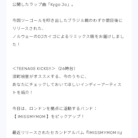
公開したラップ曲「Kygo Jo」。
今回ツーゴールを叩き出したブラジル戦のわずか数日後に
リリースされた、
ノルウェーのDJカイゴによるリミックス版をお届けしまし
た！
＜TEENAGE KICKS!!＞（26時台）
深町絵里がオススメする、今のうちに、
あなたにチェックしておいてほしいインディーアーティス
トを紹介！
今日は、ロンドンを拠点に活動するバンド：
【 IMISSMYMOM 】をピックアップ！
最近リリースされたセカンドアルバム『IMISSMYMOM II』