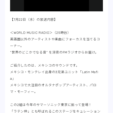
【7月22日（水）の放送内容】
＜WORLD MUSIC RADIO＞（25時台）
英語圏以外のアーティストや楽曲にフォーカスを当てるコ
ーナー。
“世界のどこかでなる音” を深夜のFMラジオからお届け。
ご紹介したのは、メキシコのサウンドです。
メキシコ・モンテレイ出身の3兄弟ユニット「Latin Mafi
a」
メキシコで大注目のオルタナポップアーティスト、パロ
マ・モーフィー。
この2組は今年のサマーソニック東京に揃って登場！
「ラテン枠」とも呼ばれるこのステージをキュレーション