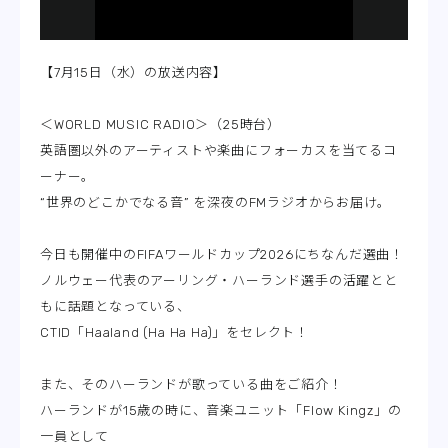
【7月15日（水）の放送内容】
＜WORLD MUSIC RADIO＞（25時台）
英語圏以外のアーティストや楽曲にフォーカスを当てるコ
ーナー。
“世界のどこかでなる音” を深夜のFMラジオからお届け。
今日も開催中のFIFAワールドカップ2026にちなんだ選曲！
ノルウェー代表のアーリング・ハーランド選手の活躍とと
もに話題となっている、
CTID「Haaland (Ha Ha Ha)」をセレクト！
また、そのハーランドが歌っている曲をご紹介！
ハーランドが15歳の時に、音楽ユニット「Flow Kingz」の
一員として