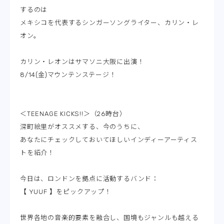
するのは
メキシコを代表するシンガーソングライター、カリン・レ
オン。
カリン・レオンはサマソニ大阪に出演！
8/14(金)マウンテンステージ！
＜TEENAGE KICKS!!＞（26時台）
深町絵里がオススメする、今のうちに、
あなたにチェックしておいてほしいインディーアーティス
トを紹介！
今日は、ロンドンを拠点に活動するバンド：
【 YUUF 】をピックアップ！
世界各地の音楽的要素を融合し、国境もジャンルも越える