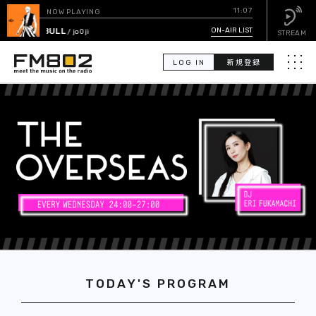
11:07
NOW PLAYING
I-BULL
ON-AIR LIST
/ jo0ji
STREAM
LOG IN
新規登録
メニュ
検
索
PICK UP
GUEST CALENDAR
ON-AIR LIST
EVENT CALENDAR
TODAY'S PROGRAM
TIMETABLE