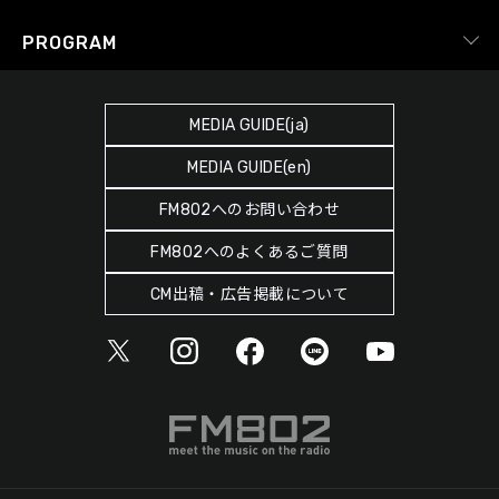
Facebook
YouTube Channel
プライバシーポリシー
RADIPASS TICKET
PROGRAM
Instagram
FM COCOLO
サイトポリシー
RADIPASS STORE
タイムテーブル
SDGsへの取り組み
RADIPASS GOLD
MEDIA GUIDE(ja)
DJ
緊急地震速報の対応
MEDIA GUIDE(en)
ゲストカレンダー
災害情報共有パートナーシップ
FM802へのお問い合わせ
ポッドキャスト
人権尊重・コンプライアンスに関する調査の結果について
FM802へのよくあるご質問
ヘビーローテーション
CM出稿・広告掲載について