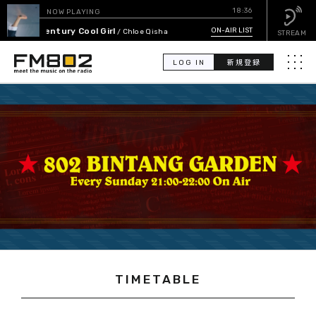
18:36
NOW PLAYING
21st Century Cool Girl
ON-AIR LIST
/ Chloe Qisha
STREAM
LOG IN
新規登録
メニュ
検
索
PICK UP
GUEST CALENDAR
ON-AIR LIST
EVENT CALENDAR
TIMETABLE
TIMETABLE