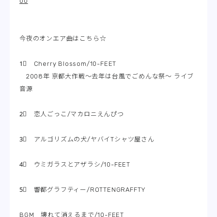
00
今夜のオンエア曲はこちら☆
1⃣ Cherry Blossom/10-FEET
2008年 京都大作戦～去年は台風でごめんな祭～ ライブ
音源
2⃣ 恋人ごっこ/マカロニえんぴつ
3⃣ アルゴリズムの犬/ヤバイTシャツ屋さん
4⃣ ウミガラスとアザラシ/10-FEET
5⃣ 響都グラフティー/ROTTENGRAFFTY
BGM 壊れて消えるまで/10-FEET