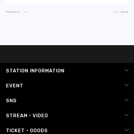
Previous
Next
STATION INFORMATION
会社概要
EVENT
採用情報
ピックアップ
SNS
番組放送基準
イベントカレンダー
RADIPASS
STREAM・VIDEO
番組審議会
レポート
X（旧Twitter）
radiko.jp
Japan FM League
TICKET・GOODS