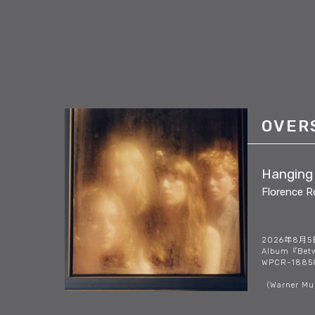
OVER
Hanging 
Florence 
2026年8月
Album『Betw
WPCR-18850
（Warner Mu