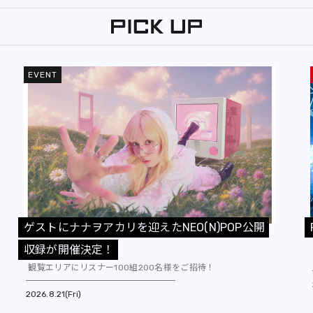
EVENT
ゲ
ス
ト
に
ナ
ナ
ヲ
ア
カ
リ
を
迎
え
た
N
E
O
(
N
)
P
O
P
公
開
収
録
が
開
催
決
定
！
観覧エリアにリスナー100組200名様をご招待！
2026
8.21(Fri)