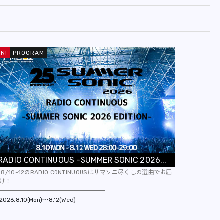
PROGRAM
R
A
D
I
O
C
O
N
T
I
N
U
O
U
S
-
S
U
M
M
E
R
S
O
N
I
C
2
0
2
6
.
.
.
8/10-12のRADIO CONTINUOUSはサマソニ尽くしの選曲でお届
け！
2026
8.10(Mon)～8.12(Wed)