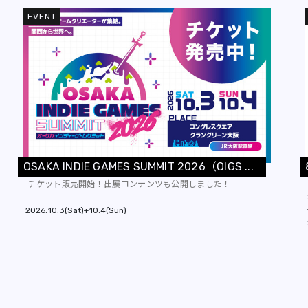
EVENT
O
S
A
K
A
I
N
D
I
E
G
A
M
E
S
S
U
M
M
I
T
2
0
2
6
（
O
I
G
S
.
.
.
チケット販売開始！出展コンテンツも公開しました！
2026
10.3(Sat)+10.4(Sun)