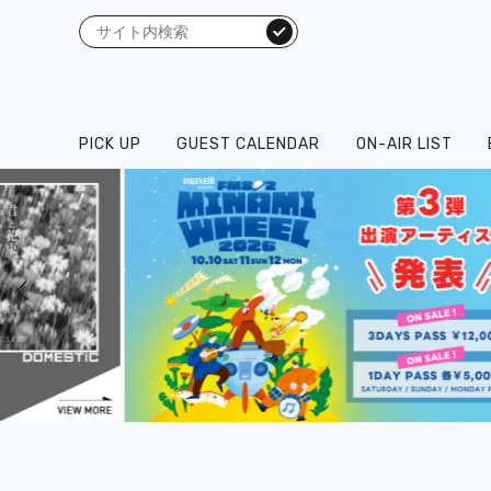
検索
PICK UP
GUEST CALENDAR
ON-AIR LIST
prev