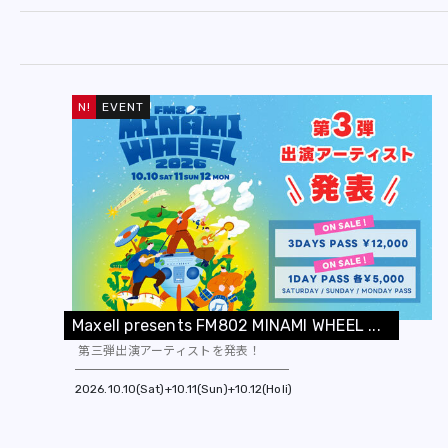
EVENT
M
a
x
e
l
l
p
r
e
s
e
n
t
s
F
M
8
0
2
M
I
N
A
M
I
W
H
E
E
L
.
.
.
第三弾出演アーティストを発表！
2026
10.10(Sat)+10.11(Sun)+10.12(Holi)