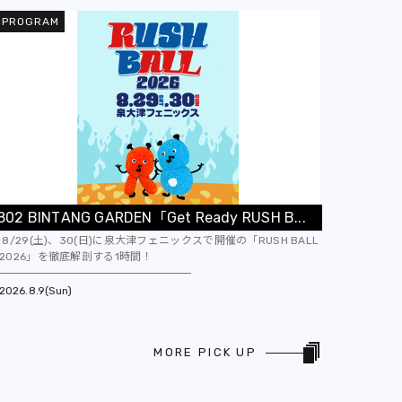
PROGRAM
8
0
2
B
I
N
T
A
N
G
G
A
R
D
E
N
「
G
e
t
R
e
a
d
y
R
U
S
H
B
.
.
.
8/29(土)、30(日)に泉大津フェニックスで開催の「RUSH BALL
2026」を徹底解剖する1時間！
2026
8.9(Sun)
MORE PICK UP