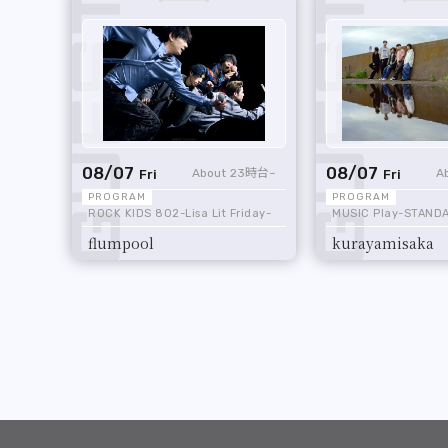
08/07
08/07
23時台
Fri
Fri
ROCK KIDS 802-Lisa Lit Friday-
MUSIC Play-STAND
flumpool
kurayamisaka