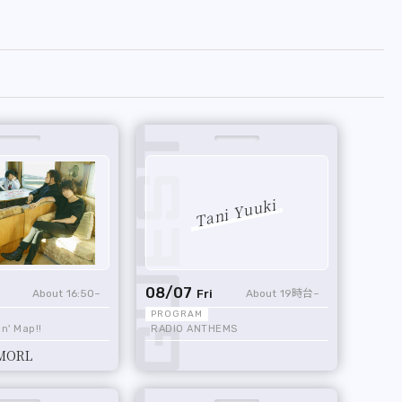
Tani Yuuki
08/07
16:50
19時台
Fri
n' Map!!
RADIO ANTHEMS
 MORL