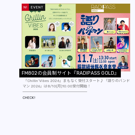
EVENT
F
M
8
0
2
の
会
員
制
サ
イ
ト
『
R
A
D
I
P
A
S
S
G
O
L
D
』
「Chillin’Vibes 2026」まもなく受付スタート♪「語りのバンド
マン 2026」は8/10(月)10:00受付開始！
CHECK!