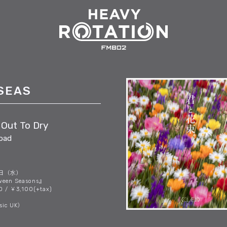
SEAS
Out To Dry
Road
5日（水）
een Seasons』
 / ￥3,100(+tax)
sic UK）