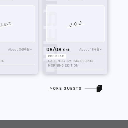
さらさ
Lavt
08/08
06時台
11時台
Sat
US
SATURDAY AMUSIC ISLANDS
MORNING EDITION
MORE GUESTS