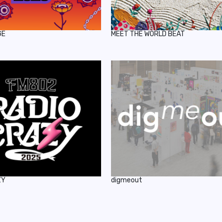
GE
MEET THE WORLD BEAT
ZY
digmeout