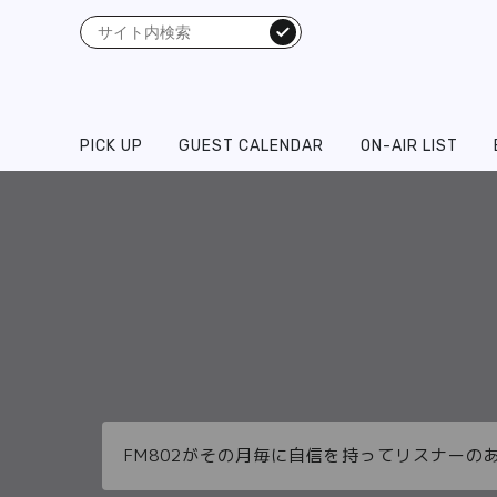
検索
PICK UP
GUEST CALENDAR
ON-AIR LIST
FM802がその月毎に自信を持ってリスナーの