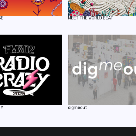
GE
MEET THE WORLD BEAT
ZY
digmeout