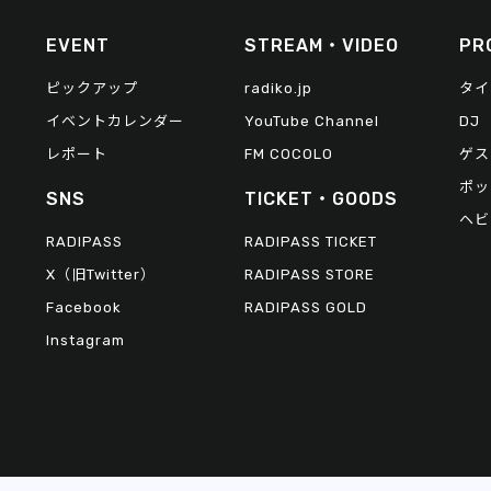
EVENT
STREAM・VIDEO
PR
ピックアップ
radiko.jp
タイ
イベントカレンダー
YouTube Channel
DJ
レポート
FM COCOLO
ゲス
ポッ
SNS
TICKET・GOODS
ヘビ
RADIPASS
RADIPASS TICKET
X（旧Twitter）
RADIPASS STORE
Facebook
RADIPASS GOLD
Instagram