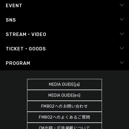
会社概要
EVENT
採用情報
ピックアップ
SNS
番組放送基準
イベントカレンダー
RADIPASS
STREAM・VIDEO
番組審議会
レポート
X（旧Twitter）
radiko.jp
Japan FM League
TICKET・GOODS
Facebook
YouTube Channel
プライバシーポリシー
RADIPASS TICKET
PROGRAM
Instagram
FM COCOLO
サイトポリシー
RADIPASS STORE
タイムテーブル
SDGsへの取り組み
RADIPASS GOLD
MEDIA GUIDE(ja)
DJ
緊急地震速報の対応
MEDIA GUIDE(en)
ゲストカレンダー
災害情報共有パートナーシップ
FM802へのお問い合わせ
ポッドキャスト
人権尊重・コンプライアンスに関する調査の結果について
FM802へのよくあるご質問
ヘビーローテーション
CM出稿・広告掲載について