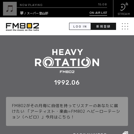
15:08
NOW PLAYING
道草
ON-AIR LIST
/ スーパー登山部
STREAM
LOG IN
新規登録
メニュ
検
索
PICK UP
GUEST CALENDAR
1992.06
ON-AIR LIST
FM802がその月毎に自信を持ってリスナーのあなたに届
EVENT CALENDAR
けたい 「アーティスト・楽曲=FM802 ヘビーローテーシ
ョン（ヘビロ）」今月はこちら！
TIMETABLE