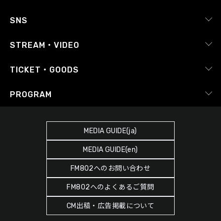
採用情報
ピックアップ
SNS
番組放送基準
イベントカレンダー
RADIPASS
STREAM・VIDEO
番組審議会
レポート
X（旧Twitter）
radiko.jp
Japan FM League
TICKET・GOODS
Facebook
YouTube Channel
プライバシーポリシー
RADIPASS TICKET
PROGRAM
Instagram
FM COCOLO
サイトポリシー
RADIPASS STORE
タイムテーブル
SDGsへの取り組み
RADIPASS GOLD
MEDIA GUIDE(ja)
DJ
緊急地震速報の対応
MEDIA GUIDE(en)
ゲストカレンダー
災害情報共有パートナーシップ
FM802へのお問い合わせ
ポッドキャスト
人権尊重・コンプライアンスに関する調査の結果について
FM802へのよくあるご質問
ヘビーローテーション
CM出稿・広告掲載について