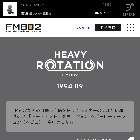
15:50
NOW PLAYING
熱帯放浪漫
ON-AIR LIST
/ oh!! 真珠s
STREAM
LOG IN
新規登録
メニュ
検
索
PICK UP
GUEST CALENDAR
1994.09
ON-AIR LIST
FM802がその月毎に自信を持ってリスナーのあなたに届
EVENT CALENDAR
けたい 「アーティスト・楽曲=FM802 ヘビーローテーシ
ョン（ヘビロ）」今月はこちら！
TIMETABLE