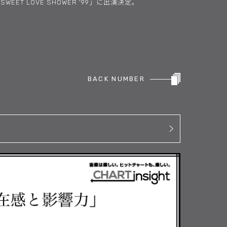
WEET LOVE SHOWER '99」に出演決定。
BACK NUMBER