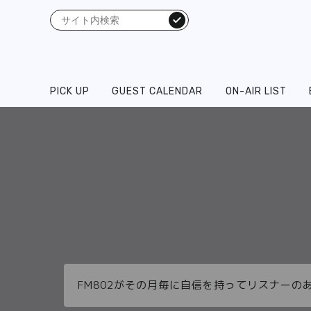
検索
PICK UP
GUEST CALENDAR
ON-AIR LIST
FM802がその月毎に自信を持ってリスナーの