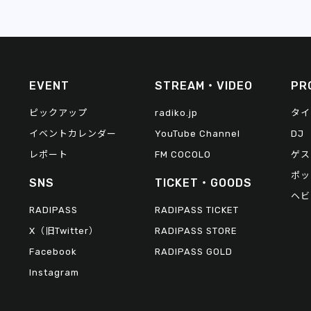
EVENT
STREAM・VIDEO
PR
ピックアップ
radiko.jp
タイ
イベントカレンダー
YouTube Channel
DJ
レポート
FM COCOLO
ゲス
ポッ
SNS
TICKET・GOODS
ヘビ
RADIPASS
RADIPASS TICKET
X（旧Twitter）
RADIPASS STORE
Facebook
RADIPASS GOLD
Instagram