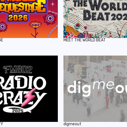
GE
MEET THE WORLD BEAT
ZY
digmeout