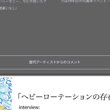
TV&FM802の10周年イベント「S
いハーモニー、サビの効いたア
違いなし!
歴代アーティストからのコメント