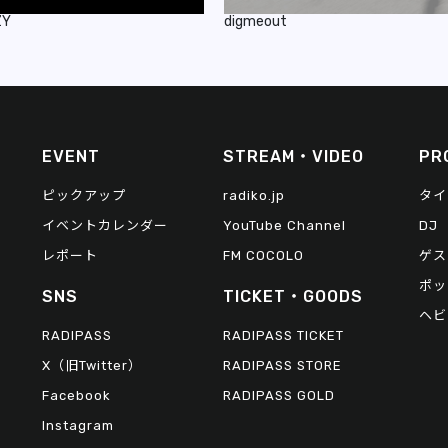
ZY
digmeout
EVENT
STREAM・VIDEO
PR
ピックアップ
radiko.jp
タイ
イベントカレンダー
YouTube Channel
DJ
レポート
FM COCOLO
ゲス
ポッ
SNS
TICKET・GOODS
ヘビ
RADIPASS
RADIPASS TICKET
X（旧Twitter）
RADIPASS STORE
Facebook
RADIPASS GOLD
Instagram