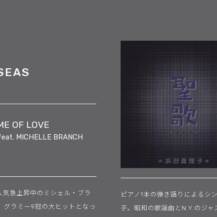
SEAS
ME OF LOVE
feat. MICHELLE BRANCH
人気急上昇中のミシェル・ブラ
ピアノ1本の弾き語りによるシ
。グラミー9冠の大ヒットとなっ
子。昭和の歌謡曲とN.Y.のジ