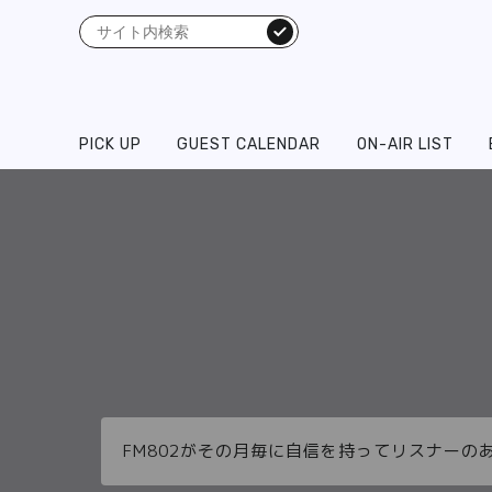
検索
PICK UP
GUEST CALENDAR
ON-AIR LIST
FM802がその月毎に自信を持ってリスナーの